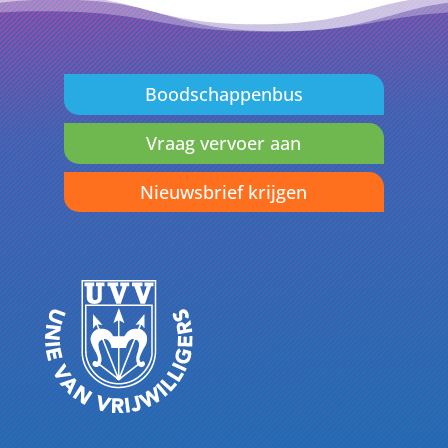
Boodschappenbus
Vraag vervoer aan
Nieuwsbrief krijgen