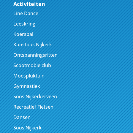
Activiteiten
Line Dance
Leeskring
Koersbal
Kunstbus Nijkerk
Ontspanningsritten
Scootmobielclub
Moespluktuin
Gymnastiek
Soos Nijkerkerveen
Recreatief Fietsen
Dansen
Soos Nijkerk