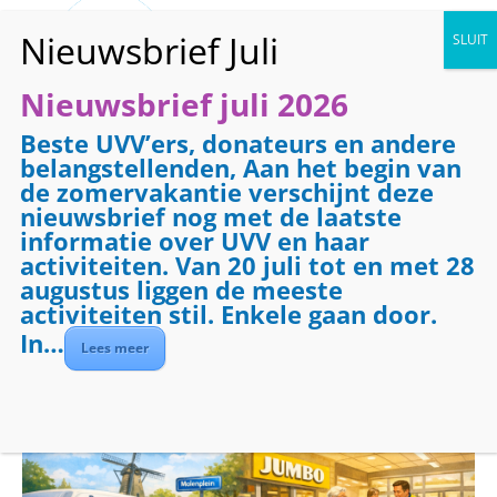
Nieuwsbrief juli 2026
Beste UVV’ers, donateurs en andere
« Alle Evenementen
belangstellenden, Aan het begin van
de zomervakantie verschijnt deze
Dit evenement is voorbij.
nieuwsbrief nog met de laatste
informatie over UVV en haar
activiteiten. Van 20 juli tot en met 28
Evenementenreeks:
Boodschappenbus
augustus liggen de meeste
Boodschappenbus
activiteiten stil. Enkele gaan door.
In…
middag
Lees meer
april 17 @ 13:00
-
16:00