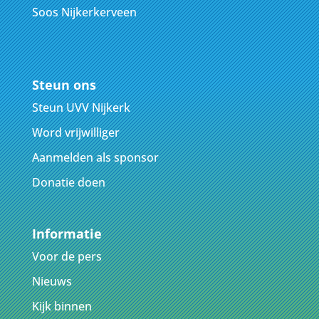
Soos Nijkerkerveen
Steun ons
Steun UVV Nijkerk
Word vrijwilliger
Aanmelden als sponsor
Donatie doen
Informatie
Voor de pers
Nieuws
Kijk binnen