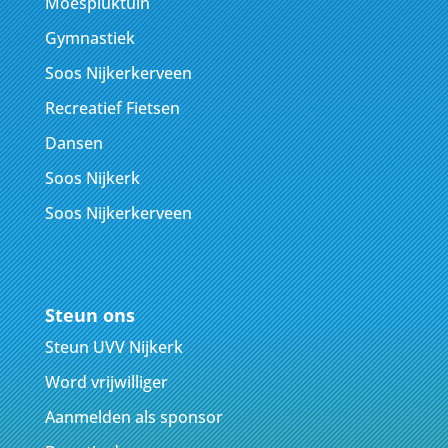
Moespluktuin
Gymnastiek
Soos Nijkerkerveen
Recreatief Fietsen
Dansen
Soos Nijkerk
Soos Nijkerkerveen
Steun ons
Steun UVV Nijkerk
Word vrijwilliger
Aanmelden als sponsor