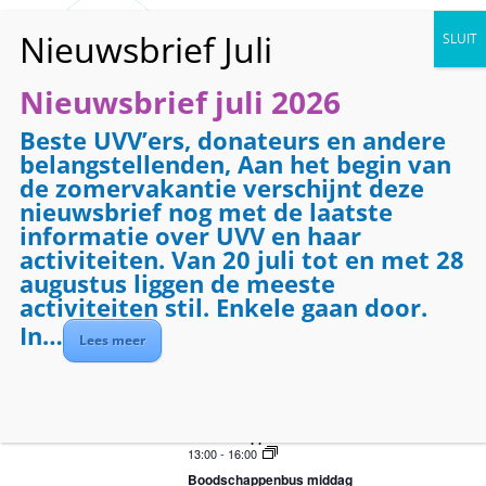
Nieuwsbrief juli 2026
Beste UVV’ers, donateurs en andere
Boodschappenbus
belangstellenden, Aan het begin van
de zomervakantie verschijnt deze
nieuwsbrief nog met de laatste
jan 21, 2026
informatie over UVV en haar
activiteiten. Van 20 juli tot en met 28
augustus liggen de meeste
activiteiten stil. Enkele gaan door.
Evenementen
E
E
Nu
 - 
18/09/2026
Z
In…
S
v
v
Lees meer
o
S
a
e
e
aug 2026
e
m
e
n
k
n
e
e
l
09:00
-
12:00
VR
e
n
14
m
e
Boodschappenbus ochtend
e
n
v
e
13:00
-
16:00
m
c
a
n
Boodschappenbus middag