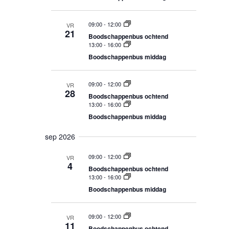
e
t
t
t
t
n
w
e
09:00
-
12:00
VR
i
e
t
21
e
Boodschappenbus ochtend
n
e
13:00
-
16:00
e
r
g
r
Boodschappenbus middag
n
d
g
a
Z
a
09:00
-
12:00
VR
v
t
o
28
Boodschappenbus ochtend
e
u
e
13:00
-
16:00
n
m
Boodschappenbus middag
k
n
a
e
sep 2026
v
n
i
09:00
-
12:00
VR
e
4
g
Boodschappenbus ochtend
n
a
13:00
-
16:00
t
w
Boodschappenbus middag
i
e
e
09:00
-
12:00
e
VR
11
Boodschappenbus ochtend