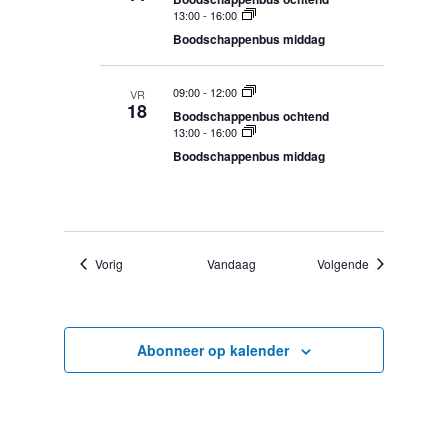
r
13:00
-
16:00
g
Boodschappenbus middag
e
v
09:00
-
12:00
VR
18
Boodschappenbus ochtend
e
13:00
-
16:00
n
Boodschappenbus middag
n
a
v
i
Evenementen
Evenementen
Vorig
Vandaag
Volgende
g
a
t
Abonneer op kalender
i
e