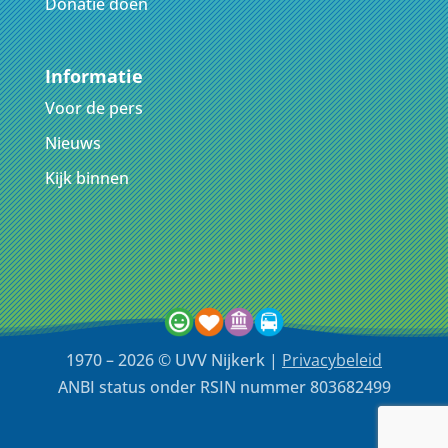
Donatie doen
Informatie
Voor de pers
Nieuws
Kijk binnen
1970 – 2026 © UVV Nijkerk |
Privacybeleid
ANBI status onder RSIN nummer 803682499