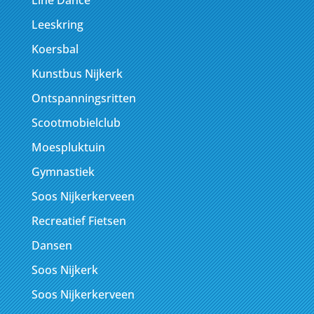
Leeskring
Koersbal
Kunstbus Nijkerk
Ontspanningsritten
Scootmobielclub
Moespluktuin
Gymnastiek
Soos Nijkerkerveen
Recreatief Fietsen
Dansen
Soos Nijkerk
Soos Nijkerkerveen