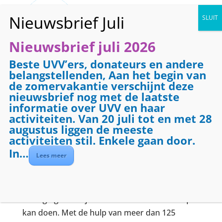
Nieuwsbrief juli 2026
Beste UVV’ers, donateurs en andere
belangstellenden, Aan het begin van
Activiteiten bij het
de zomervakantie verschijnt deze
nieuwsbrief nog met de laatste
UVV Nijkerk
informatie over UVV en haar
activiteiten. Van 20 juli tot en met 28
Samen actief is samen
augustus liggen de meeste
gelukkig(er).
activiteiten stil. Enkele gaan door.
In…
Lees meer
De UVV organiseert activiteiten voor senioren
die wonen in de gemeente Nijkerk en zorgt
ervoor dat iedereen letterlijk en figuurlijk in
beweging kan blijven en sociale contacten op
kan doen. Met de hulp van meer dan 125