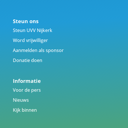
Steun ons
Steun UVV Nijkerk
Word vrijwilliger
Aanmelden als sponsor
Donatie doen
Informatie
Voor de pers
Nieuws
Kijk binnen