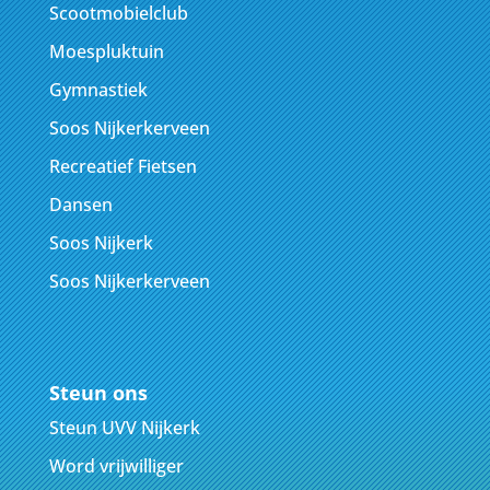
Scootmobielclub
Moespluktuin
Gymnastiek
Soos Nijkerkerveen
Recreatief Fietsen
Dansen
Soos Nijkerk
Soos Nijkerkerveen
Steun ons
Steun UVV Nijkerk
Word vrijwilliger