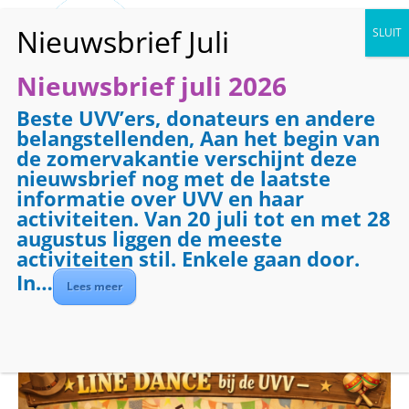
Nieuwsbrief juli 2026
Beste UVV’ers, donateurs en andere
« Alle Evenementen
belangstellenden, Aan het begin van
de zomervakantie verschijnt deze
Dit evenement is voorbij.
nieuwsbrief nog met de laatste
informatie over UVV en haar
Line Dance voor
activiteiten. Van 20 juli tot en met 28
augustus liggen de meeste
gevorderden
activiteiten stil. Enkele gaan door.
In…
Lees meer
april 17 @ 13:30
-
15:00
Evenementenreeks
(Alles weergeven)