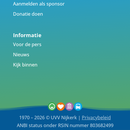
Aanmelden als sponsor
Donatie doen
Informatie
Voor de pers
Nieuws
Kijk binnen
1970 – 2026 © UVV Nijkerk |
Privacybeleid
ANBI status onder RSIN nummer 803682499