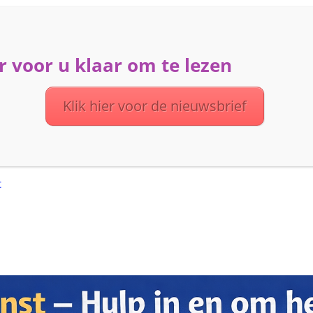
 voor u klaar om te lezen
ME
ACTIVITEITEN
DIENSTEN
OVER UVV
Klik hier voor de nieuwsbrief
t