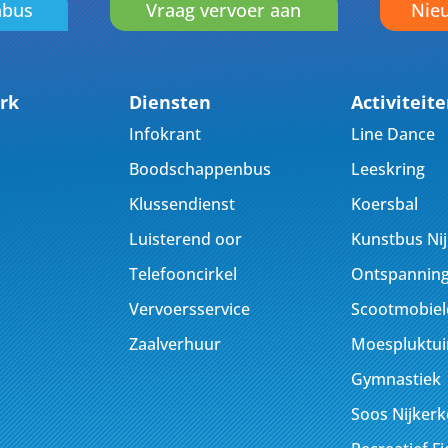
nbus
Vraag vervoer aan
Nieu
rk
Diensten
Activiteit
Infokrant
Line Dance
Boodschappenbus
Leeskring
Klussendienst
Koersbal
Luisterend oor
Kunstbus Ni
Telefooncirkel
Ontspanning
Vervoersservice
Scootmobiel
Zaalverhuur
Moespluktui
Gymnastiek
Soos Nijker