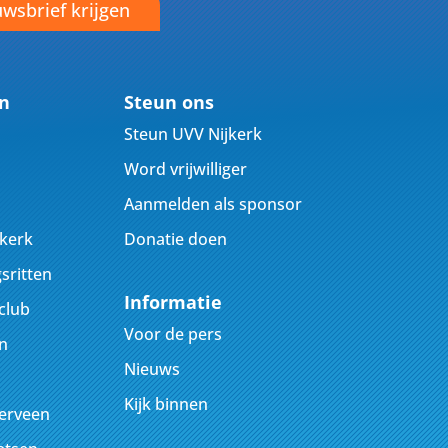
wsbrief krijgen
en
Steun ons
Steun UVV Nijkerk
Word vrijwilliger
Aanmelden als sponsor
jkerk
Donatie doen
sritten
Informatie
club
Voor de pers
n
Nieuws
Kijk binnen
kerveen