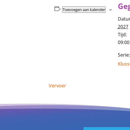
Ge
Toevoegen aan kalender
Datu
2027
Tijd:
09:00
Serie:
Kluss
Vervoer