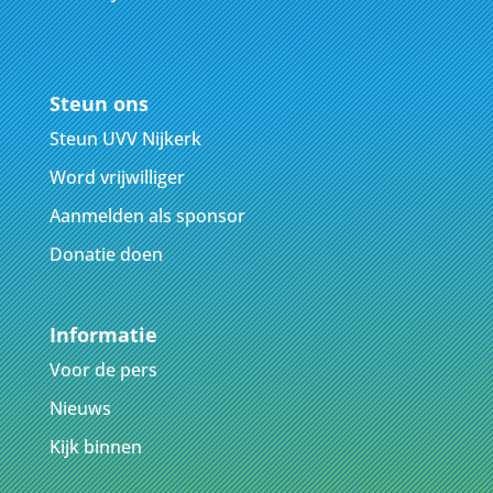
Steun ons
Steun UVV Nijkerk
Word vrijwilliger
Aanmelden als sponsor
Donatie doen
Informatie
Voor de pers
Nieuws
Kijk binnen