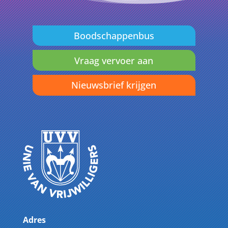
Boodschappenbus
Vraag vervoer aan
Nieuwsbrief krijgen
Adres