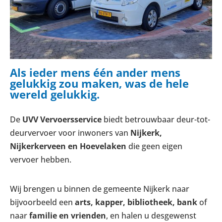
Als ieder mens één ander mens
gelukkig zou maken, was de hele
wereld gelukkig.
De
UVV Vervoersservice
biedt betrouwbaar deur-tot-
deurvervoer voor inwoners van
Nijkerk,
Nijkerkerveen en Hoevelaken
die geen eigen
vervoer hebben.
Wij brengen u binnen de gemeente Nijkerk naar
bijvoorbeeld een
arts, kapper, bibliotheek, bank
of
naar
familie en vrienden
, en halen u desgewenst