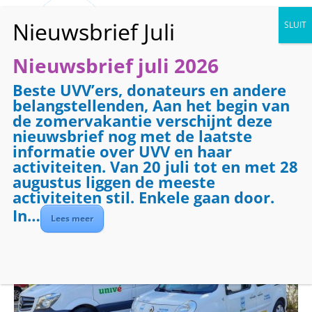
Nieuwsbrief juli 2026
Beste UVV’ers, donateurs en andere
« Alle Evenementen
belangstellenden, Aan het begin van
de zomervakantie verschijnt deze
Evenementenreeks:
Vervoer
nieuwsbrief nog met de laatste
Vervoer
informatie over UVV en haar
activiteiten. Van 20 juli tot en met 28
augustus liggen de meeste
12 januari 2027 @ 08:30
-
17:00
€7.50
activiteiten stil. Enkele gaan door.
In…
Lees meer