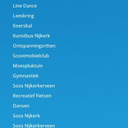
Line Dance
Leeskring
Koersbal
Kunstbus Nijkerk
Ontspanningsritten
Scootmobielclub
Moespluktuin
Gymnastiek
Soos Nijkerkerveen
Recreatief Fietsen
Dansen
Soos Nijkerk
Soos Nijkerkerveen