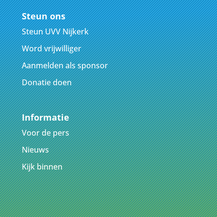
Steun ons
Steun UVV Nijkerk
Word vrijwilliger
Aanmelden als sponsor
Donatie doen
Informatie
Voor de pers
Nieuws
Kijk binnen