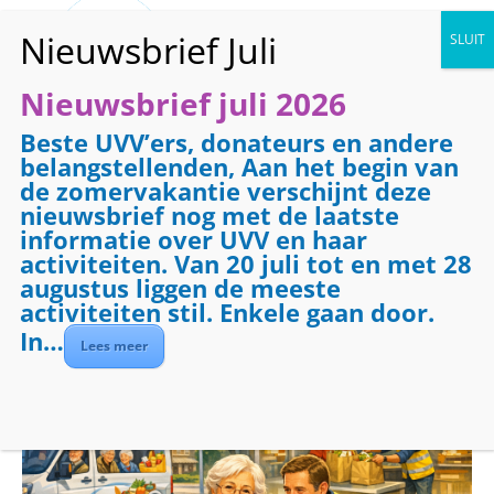
Nieuwsbrief juli 2026
Beste UVV’ers, donateurs en andere
« Alle Evenementen
belangstellenden, Aan het begin van
de zomervakantie verschijnt deze
Evenementenreeks:
Boodschappenbus
nieuwsbrief nog met de laatste
Boodschappenbus
informatie over UVV en haar
activiteiten. Van 20 juli tot en met 28
ochtend
augustus liggen de meeste
activiteiten stil. Enkele gaan door.
december 18 @ 09:00
-
12:00
In…
Lees meer