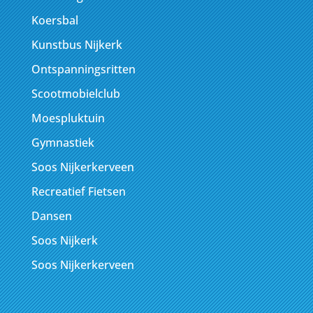
Koersbal
Kunstbus Nijkerk
Ontspanningsritten
Scootmobielclub
Moespluktuin
Gymnastiek
Soos Nijkerkerveen
Recreatief Fietsen
Dansen
Soos Nijkerk
Soos Nijkerkerveen