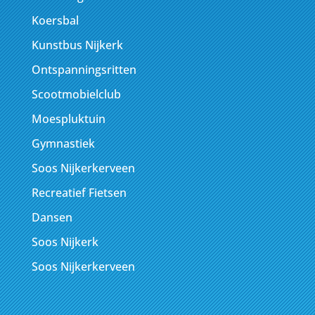
Koersbal
Kunstbus Nijkerk
Ontspanningsritten
Scootmobielclub
Moespluktuin
Gymnastiek
Soos Nijkerkerveen
Recreatief Fietsen
Dansen
Soos Nijkerk
Soos Nijkerkerveen