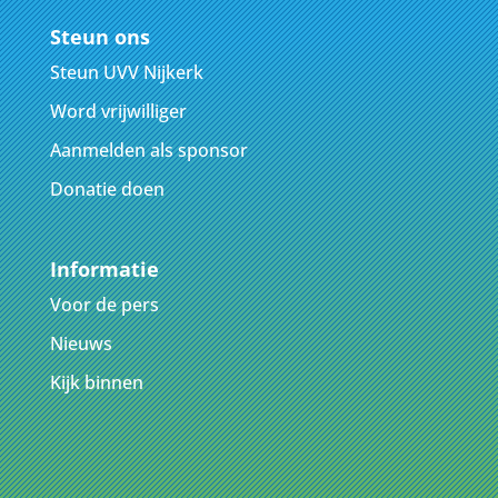
Steun ons
Steun UVV Nijkerk
Word vrijwilliger
Aanmelden als sponsor
Donatie doen
Informatie
Voor de pers
Nieuws
Kijk binnen