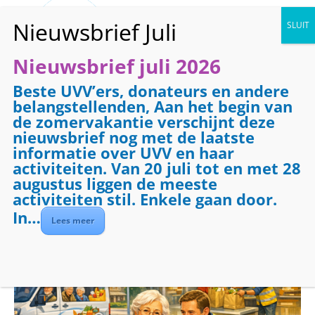
Nieuwsbrief juli 2026
Beste UVV’ers, donateurs en andere
« Alle Evenementen
belangstellenden, Aan het begin van
de zomervakantie verschijnt deze
Evenementenreeks:
Boodschappenbus
nieuwsbrief nog met de laatste
Boodschappenbus
informatie over UVV en haar
activiteiten. Van 20 juli tot en met 28
ochtend
augustus liggen de meeste
activiteiten stil. Enkele gaan door.
september 25 @ 09:00
-
12:00
In…
Lees meer