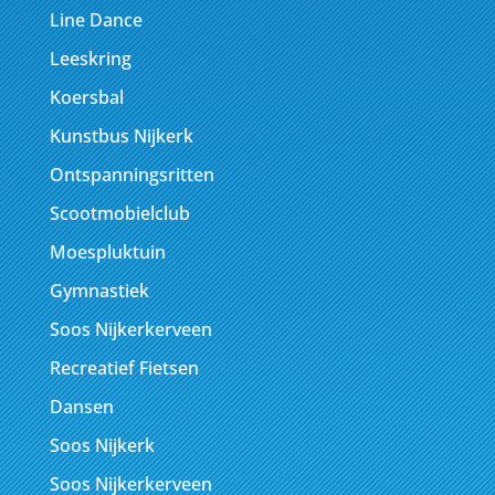
Line Dance
Leeskring
Koersbal
Kunstbus Nijkerk
Ontspanningsritten
Scootmobielclub
Moespluktuin
Gymnastiek
Soos Nijkerkerveen
Recreatief Fietsen
Dansen
Soos Nijkerk
Soos Nijkerkerveen