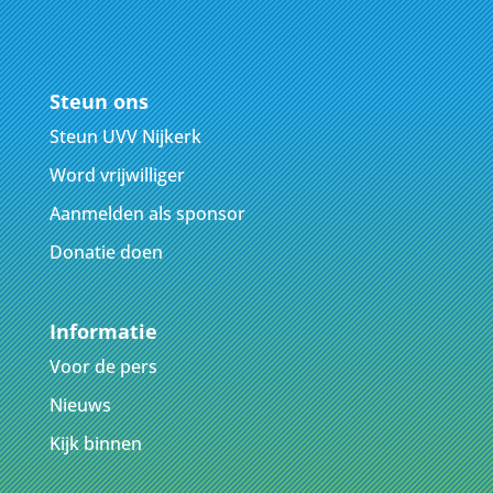
Steun ons
Steun UVV Nijkerk
Word vrijwilliger
Aanmelden als sponsor
Donatie doen
Informatie
Voor de pers
Nieuws
Kijk binnen