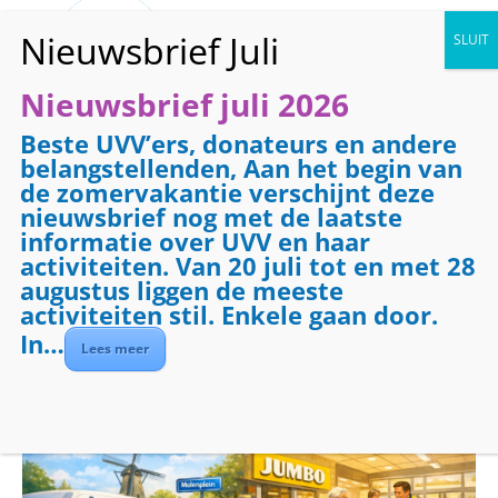
Nieuwsbrief juli 2026
Beste UVV’ers, donateurs en andere
« Alle Evenementen
belangstellenden, Aan het begin van
de zomervakantie verschijnt deze
Dit evenement is voorbij.
nieuwsbrief nog met de laatste
informatie over UVV en haar
activiteiten. Van 20 juli tot en met 28
Evenementenreeks:
Boodschappenbus
augustus liggen de meeste
Boodschappenbus
activiteiten stil. Enkele gaan door.
In…
ochtend
Lees meer
juli 31 @ 09:00
-
12:00