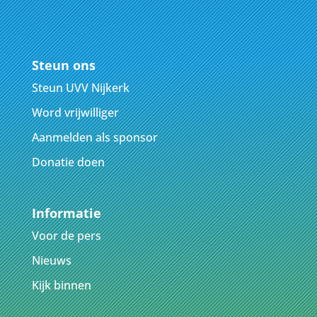
Steun ons
Steun UVV Nijkerk
Word vrijwilliger
Aanmelden als sponsor
Donatie doen
Informatie
Voor de pers
Nieuws
Kijk binnen