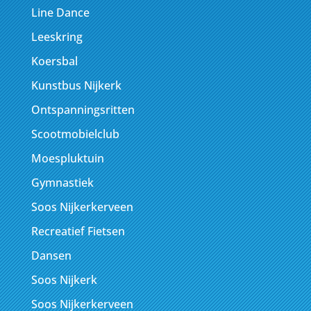
Line Dance
Leeskring
Koersbal
Kunstbus Nijkerk
Ontspanningsritten
Scootmobielclub
Moespluktuin
Gymnastiek
Soos Nijkerkerveen
Recreatief Fietsen
Dansen
Soos Nijkerk
Soos Nijkerkerveen