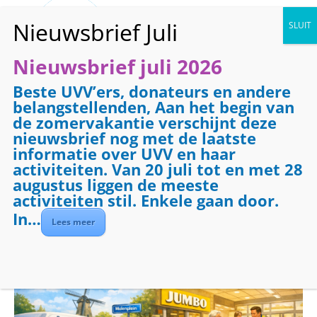
Nieuwsbrief juli 2026
Beste UVV’ers, donateurs en andere
« Alle Evenementen
belangstellenden, Aan het begin van
de zomervakantie verschijnt deze
Dit evenement is voorbij.
nieuwsbrief nog met de laatste
informatie over UVV en haar
activiteiten. Van 20 juli tot en met 28
Evenementenreeks:
Boodschappenbus
augustus liggen de meeste
Boodschappenbus
activiteiten stil. Enkele gaan door.
In…
ochtend
Lees meer
mei 22 @ 09:00
-
12:00