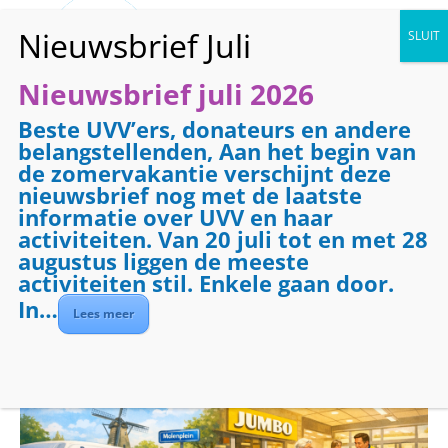
Nieuwsbrief juli 2026
Beste UVV’ers, donateurs en andere
« Alle Evenementen
belangstellenden, Aan het begin van
de zomervakantie verschijnt deze
Dit evenement is voorbij.
nieuwsbrief nog met de laatste
informatie over UVV en haar
activiteiten. Van 20 juli tot en met 28
Evenementenreeks:
Boodschappenbus
augustus liggen de meeste
Boodschappenbus
activiteiten stil. Enkele gaan door.
In…
middag
Lees meer
april 10 @ 13:00
-
16:00