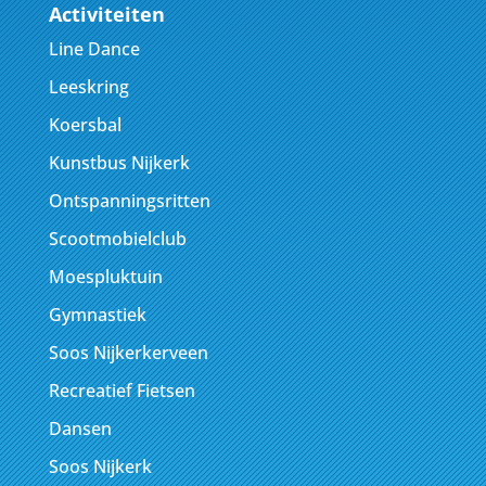
Activiteiten
Line Dance
Leeskring
Koersbal
Kunstbus Nijkerk
Ontspanningsritten
Scootmobielclub
Moespluktuin
Gymnastiek
Soos Nijkerkerveen
Recreatief Fietsen
Dansen
Soos Nijkerk