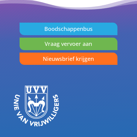
Boodschappenbus
Vraag vervoer aan
Nieuwsbrief krijgen