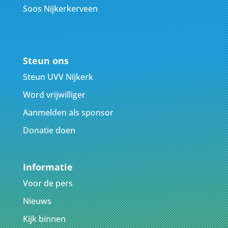
Soos Nijkerkerveen
Steun ons
Steun UVV Nijkerk
Word vrijwilliger
Aanmelden als sponsor
Donatie doen
Informatie
Voor de pers
Nieuws
Kijk binnen