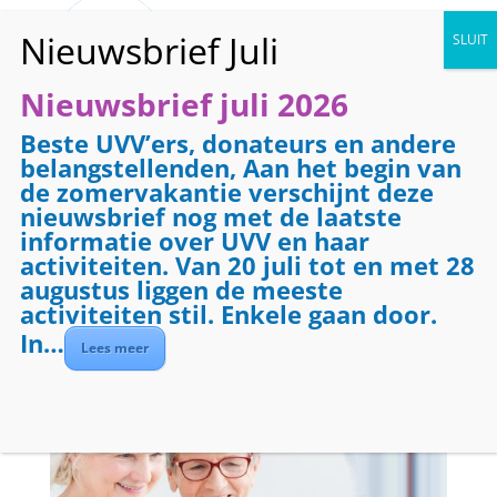
Nieuwsbrief juli 2026
Beste UVV’ers, donateurs en andere
UVV Nijkerk
belangstellenden, Aan het begin van
de zomervakantie verschijnt deze
nieuwsbrief nog met de laatste
jun 18, 2020
|
Alle activiteiten
,
Televisie
informatie over UVV en haar
activiteiten. Van 20 juli tot en met 28
augustus liggen de meeste
activiteiten stil. Enkele gaan door.
In…
Lees meer