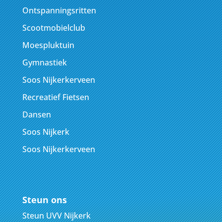
Ontspanningsritten
Scootmobielclub
Moespluktuin
Gymnastiek
Soos Nijkerkerveen
Recreatief Fietsen
Dansen
Soos Nijkerk
Soos Nijkerkerveen
Steun ons
Steun UVV Nijkerk