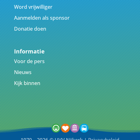
Word vrijwilliger
Aanmelden als sponsor
Donatie doen
Informatie
Voor de pers
Nieuws
Kijk binnen