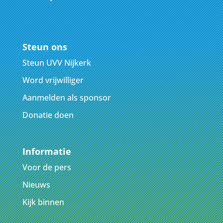
Steun ons
Steun UVV Nijkerk
Word vrijwilliger
Aanmelden als sponsor
Donatie doen
Informatie
Voor de pers
Nieuws
Kijk binnen