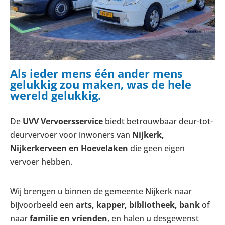
Als ieder mens één ander mens
gelukkig zou maken, was de hele
wereld gelukkig.
De
UVV Vervoersservice
biedt betrouwbaar deur-tot-
deurvervoer voor inwoners van
Nijkerk,
Nijkerkerveen en Hoevelaken
die geen eigen
vervoer hebben.
Wij brengen u binnen de gemeente Nijkerk naar
bijvoorbeeld een
arts, kapper, bibliotheek, bank
of
naar
familie en vrienden
, en halen u desgewenst