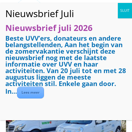
Nieuwsbrief juli 2026
Beste UVV’ers, donateurs en andere
« Alle Evenementen
belangstellenden, Aan het begin van
de zomervakantie verschijnt deze
Evenementenreeks:
Vervoer
nieuwsbrief nog met de laatste
Vervoer
informatie over UVV en haar
activiteiten. Van 20 juli tot en met 28
augustus liggen de meeste
19 januari 2027 @ 08:30
-
17:00
€7.50
activiteiten stil. Enkele gaan door.
In…
Lees meer