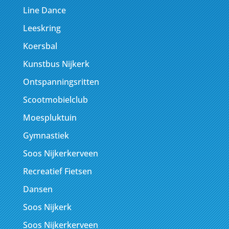
Line Dance
Leeskring
Koersbal
Kunstbus Nijkerk
Ontspanningsritten
Scootmobielclub
Moespluktuin
Gymnastiek
Soos Nijkerkerveen
Recreatief Fietsen
Dansen
Soos Nijkerk
Soos Nijkerkerveen