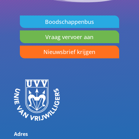
Boodschappenbus
Vraag vervoer aan
Nieuwsbrief krijgen
Adres