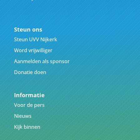
Steun ons
Steun UVV Nijkerk
Word vrijwilliger
Aanmelden als sponsor
Donatie doen
Informatie
Voor de pers
Nieuws
Kijk binnen