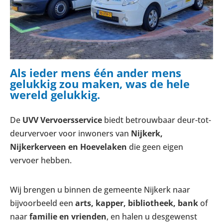
Als ieder mens één ander mens
gelukkig zou maken, was de hele
wereld gelukkig.
De
UVV Vervoersservice
biedt betrouwbaar deur-tot-
deurvervoer voor inwoners van
Nijkerk,
Nijkerkerveen en Hoevelaken
die geen eigen
vervoer hebben.
Wij brengen u binnen de gemeente Nijkerk naar
bijvoorbeeld een
arts, kapper, bibliotheek, bank
of
naar
familie en vrienden
, en halen u desgewenst