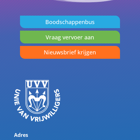
Boodschappenbus
Vraag vervoer aan
Nieuwsbrief krijgen
Adres