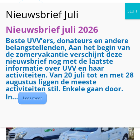
Nieuwsbrief juli 2026
Beste UVV’ers, donateurs en andere
« Alle Evenementen
belangstellenden, Aan het begin van
de zomervakantie verschijnt deze
Evenementenreeks:
Vervoer
nieuwsbrief nog met de laatste
Vervoer
informatie over UVV en haar
activiteiten. Van 20 juli tot en met 28
augustus liggen de meeste
november 5 @ 08:30
-
17:00
€7.50
activiteiten stil. Enkele gaan door.
In…
Lees meer