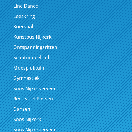
Line Dance
Leeskring
Koersbal
Kunstbus Nijkerk
Ontspanningsritten
Scootmobielclub
Moespluktuin
Gymnastiek
Soos Nijkerkerveen
Recreatief Fietsen
Dansen
Soos Nijkerk
Soos Nijkerkerveen