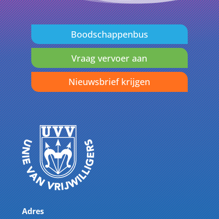
Boodschappenbus
Vraag vervoer aan
Nieuwsbrief krijgen
Adres