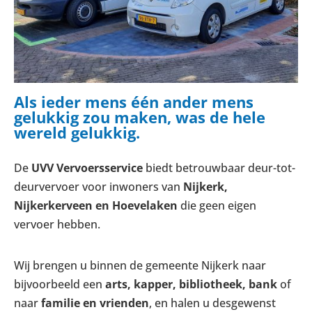
Als ieder mens één ander mens
gelukkig zou maken, was de hele
wereld gelukkig.
De
UVV Vervoersservice
biedt betrouwbaar deur-tot-
deurvervoer voor inwoners van
Nijkerk,
Nijkerkerveen en Hoevelaken
die geen eigen
vervoer hebben.
Wij brengen u binnen de gemeente Nijkerk naar
bijvoorbeeld een
arts, kapper, bibliotheek, bank
of
naar
familie en vrienden
, en halen u desgewenst