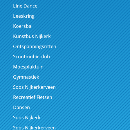
Line Dance
Leeskring
Koersbal
Kunstbus Nijkerk
Ontspanningsritten
Scootmobielclub
Moespluktuin
Gymnastiek
Soos Nijkerkerveen
Recreatief Fietsen
Dansen
Soos Nijkerk
Soos Nijkerkerveen