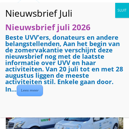
Nieuwsbrief juli 2026
Beste UVV’ers, donateurs en andere
« Alle Evenementen
belangstellenden, Aan het begin van
de zomervakantie verschijnt deze
Evenementenreeks:
Vervoer
nieuwsbrief nog met de laatste
Vervoer
informatie over UVV en haar
activiteiten. Van 20 juli tot en met 28
augustus liggen de meeste
oktober 7 @ 08:30
-
17:00
€7.50
activiteiten stil. Enkele gaan door.
In…
Lees meer