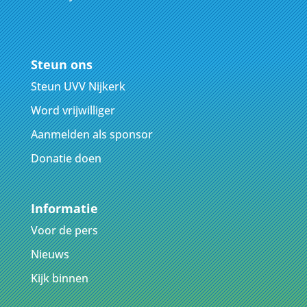
Steun ons
Steun UVV Nijkerk
Word vrijwilliger
Aanmelden als sponsor
Donatie doen
Informatie
Voor de pers
Nieuws
Kijk binnen