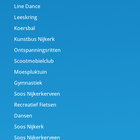
Line Dance
Leeskring
Koersbal
Kunstbus Nijkerk
Ontspanningsritten
Scootmobielclub
Moespluktuin
Gymnastiek
Soos Nijkerkerveen
Recreatief Fietsen
Dansen
Soos Nijkerk
Soos Nijkerkerveen