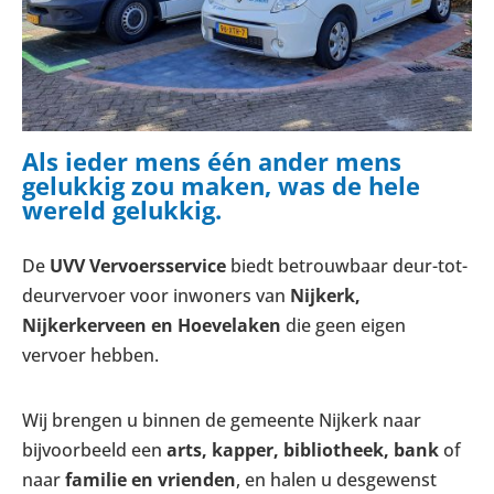
Als ieder mens één ander mens
gelukkig zou maken, was de hele
wereld gelukkig.
De
UVV Vervoersservice
biedt betrouwbaar deur-tot-
deurvervoer voor inwoners van
Nijkerk,
Nijkerkerveen en Hoevelaken
die geen eigen
vervoer hebben.
Wij brengen u binnen de gemeente Nijkerk naar
bijvoorbeeld een
arts, kapper, bibliotheek, bank
of
naar
familie en vrienden
, en halen u desgewenst