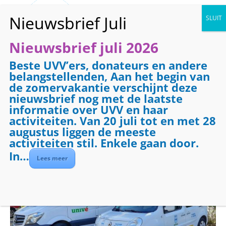
Nieuwsbrief juli 2026
Beste UVV’ers, donateurs en andere
« Alle Evenementen
belangstellenden, Aan het begin van
de zomervakantie verschijnt deze
Evenementenreeks:
Vervoer
nieuwsbrief nog met de laatste
Vervoer
informatie over UVV en haar
activiteiten. Van 20 juli tot en met 28
augustus liggen de meeste
augustus 13 @ 08:30
-
17:00
€7.50
activiteiten stil. Enkele gaan door.
In…
Lees meer