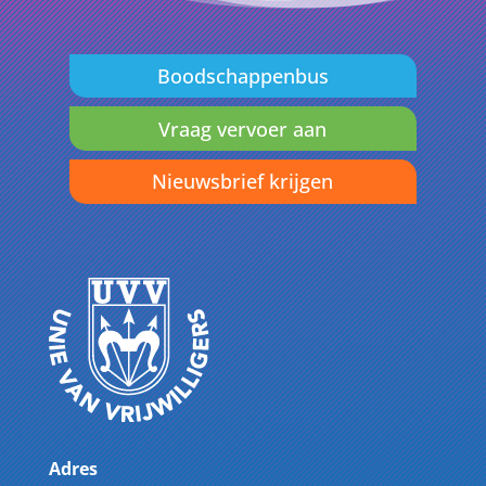
Boodschappenbus
Vraag vervoer aan
Nieuwsbrief krijgen
Adres