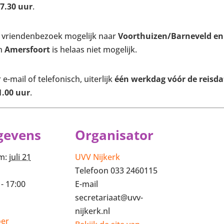
7.30 uur
.
en vriendenbezoek mogelijk naar
Voorthuizen/Barneveld en
in
Amersfoort
is helaas niet mogelijk.
e-mail of telefonisch, uiterlijk
één werkdag vóór de reisd
1.00 uur
.
gevens
Organisator
m:
juli 21
UVV Nijkerk
Telefoon
033 2460115
 - 17:00
E-mail
secretariaat@uvv-
nijkerk.nl
oer