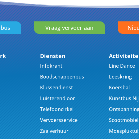
nbus
Vraag vervoer aan
Nieu
rk
Diensten
Activiteit
Infokrant
Line Dance
Boodschappenbus
Leeskring
Klussendienst
Koersbal
Luisterend oor
Kunstbus Ni
Telefooncirkel
Ontspanning
Vervoersservice
Scootmobiel
Zaalverhuur
Moespluktui