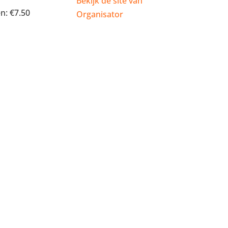
Bekijk de site van
n:
€7.50
Organisator