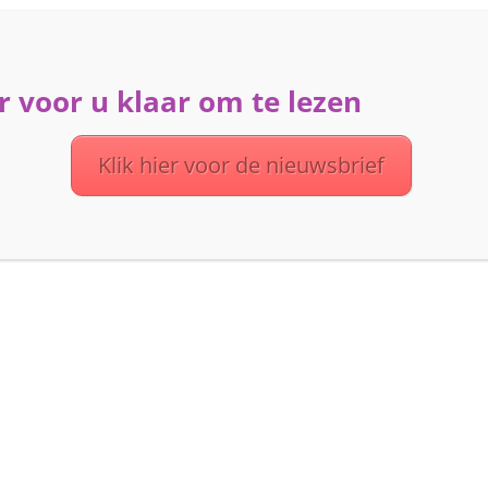
 voor u klaar om te lezen
ME
ACTIVITEITEN
DIENSTEN
OVER UVV
Klik hier voor de nieuwsbrief