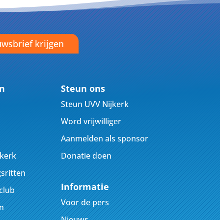
wsbrief krijgen
en
Steun ons
Steun UVV Nijkerk
Word vrijwilliger
Aanmelden als sponsor
jkerk
Donatie doen
sritten
Informatie
club
Voor de pers
n
Nieuws