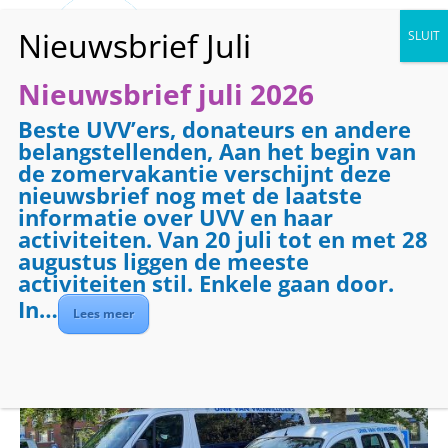
Nieuwsbrief juli 2026
Beste UVV’ers, donateurs en andere
« Alle Evenementen
belangstellenden, Aan het begin van
de zomervakantie verschijnt deze
Dit evenement is voorbij.
nieuwsbrief nog met de laatste
informatie over UVV en haar
activiteiten. Van 20 juli tot en met 28
Evenementenreeks:
Vervoer
augustus liggen de meeste
Vervoer
activiteiten stil. Enkele gaan door.
In…
Lees meer
juli 2 @ 08:30
-
17:00
€7.50