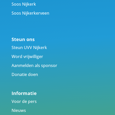
Soos Nijkerk
Soos Nijkerkerveen
Steun ons
Steun UVV Nijkerk
Word vrijwilliger
Aanmelden als sponsor
Donatie doen
Informatie
Voor de pers
Nieuws