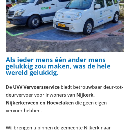
Als ieder mens één ander mens
gelukkig zou maken, was de hele
wereld gelukkig.
De
UVV Vervoersservice
biedt betrouwbaar deur-tot-
deurvervoer voor inwoners van
Nijkerk,
Nijkerkerveen en Hoevelaken
die geen eigen
vervoer hebben.
Wij brengen u binnen de gemeente Nijkerk naar