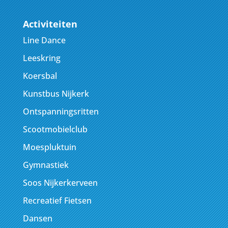
Activiteiten
Line Dance
Leeskring
Koersbal
Kunstbus Nijkerk
Ontspanningsritten
Scootmobielclub
Moespluktuin
Gymnastiek
Soos Nijkerkerveen
Recreatief Fietsen
Dansen