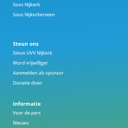
Soos Nijkerk
Soos Nijkerkerveen
Steun ons
Steun UVV Nijkerk
Word vrijwilliger
Aanmelden als sponsor
Donatie doen
Informatie
Voor de pers
Nieuws