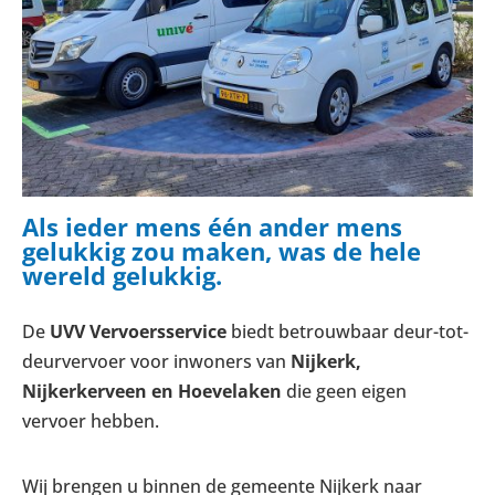
Als ieder mens één ander mens
gelukkig zou maken, was de hele
wereld gelukkig.
De
UVV Vervoersservice
biedt betrouwbaar deur-tot-
deurvervoer voor inwoners van
Nijkerk,
Nijkerkerveen en Hoevelaken
die geen eigen
vervoer hebben.
Wij brengen u binnen de gemeente Nijkerk naar