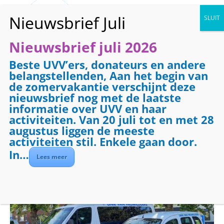
Nieuwsbrief juli 2026
Beste UVV’ers, donateurs en andere
« Alle Evenementen
belangstellenden, Aan het begin van
de zomervakantie verschijnt deze
Dit evenement is voorbij.
nieuwsbrief nog met de laatste
informatie over UVV en haar
activiteiten. Van 20 juli tot en met 28
Evenementenreeks:
Vervoer
augustus liggen de meeste
Vervoer
activiteiten stil. Enkele gaan door.
In…
Lees meer
mei 29 @ 08:30
-
17:00
€7.50