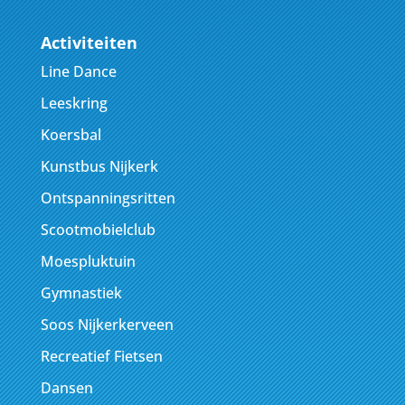
Activiteiten
Line Dance
Leeskring
Koersbal
Kunstbus Nijkerk
Ontspanningsritten
Scootmobielclub
Moespluktuin
Gymnastiek
Soos Nijkerkerveen
Recreatief Fietsen
Dansen