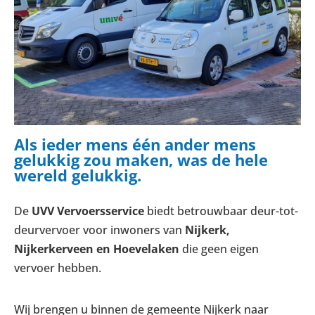
Als ieder mens één ander mens
gelukkig zou maken, was de hele
wereld gelukkig.
De
UVV Vervoersservice
biedt betrouwbaar deur-tot-
deurvervoer voor inwoners van
Nijkerk,
Nijkerkerveen en Hoevelaken
die geen eigen
vervoer hebben.
Wij brengen u binnen de gemeente Nijkerk naar