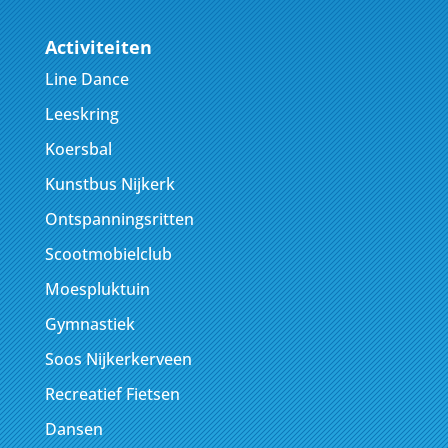
Activiteiten
Line Dance
Leeskring
Koersbal
Kunstbus Nijkerk
Ontspanningsritten
Scootmobielclub
Moespluktuin
Gymnastiek
Soos Nijkerkerveen
Recreatief Fietsen
Dansen