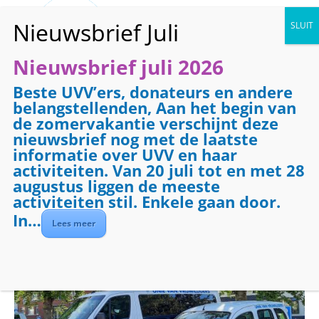
Nieuwsbrief juli 2026
Beste UVV’ers, donateurs en andere
« Alle Evenementen
belangstellenden, Aan het begin van
de zomervakantie verschijnt deze
Dit evenement is voorbij.
nieuwsbrief nog met de laatste
informatie over UVV en haar
activiteiten. Van 20 juli tot en met 28
Evenementenreeks:
Vervoer
augustus liggen de meeste
Vervoer
activiteiten stil. Enkele gaan door.
In…
Lees meer
april 27 @ 08:30
-
17:00
€7.50