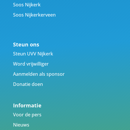
Soos Nijkerk
Soos Nijkerkerveen
Steun ons
Steun UVV Nijkerk
Word vrijwilliger
Aanmelden als sponsor
Donatie doen
Informatie
Voor de pers
Nieuws