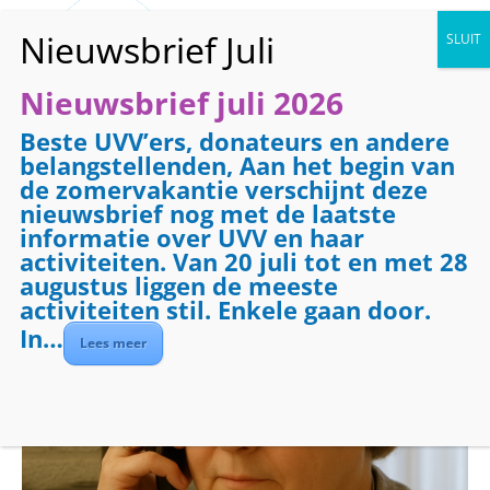
Nieuwsbrief juli 2026
Beste UVV’ers, donateurs en andere
« Alle Evenementen
belangstellenden, Aan het begin van
de zomervakantie verschijnt deze
Evenementenreeks:
Telefooncirkel
nieuwsbrief nog met de laatste
Telefooncirkel
informatie over UVV en haar
activiteiten. Van 20 juli tot en met 28
augustus liggen de meeste
19 januari 2027 @ 08:30
-
09:30
activiteiten stil. Enkele gaan door.
In…
Lees meer