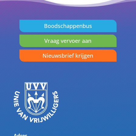
Boodschappenbus
Vraag vervoer aan
Nieuwsbrief krijgen
Adres