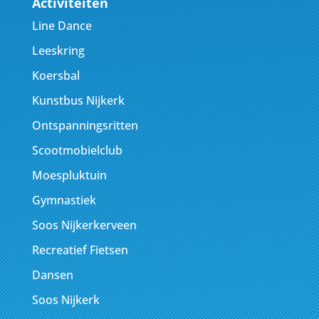
Activiteiten
Line Dance
Leeskring
Koersbal
Kunstbus Nijkerk
Ontspanningsritten
Scootmobielclub
Moespluktuin
Gymnastiek
Soos Nijkerkerveen
Recreatief Fietsen
Dansen
Soos Nijkerk