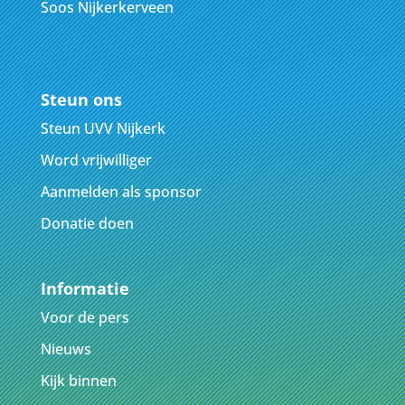
Soos Nijkerkerveen
Steun ons
Steun UVV Nijkerk
Word vrijwilliger
Aanmelden als sponsor
Donatie doen
Informatie
Voor de pers
Nieuws
Kijk binnen