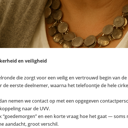
erheid en veiligheid
belronde die zorgt voor een veilig en vertrouwd begin van d
 de eerste deelnemer, waarna het telefoontje de hele cirk
dan nemen we contact op met een opgegeven contactpersoo
ugkoppeling naar de UVV.
jk “goedemorgen” en een korte vraag hoe het gaat — soms m
e aandacht, groot verschil.