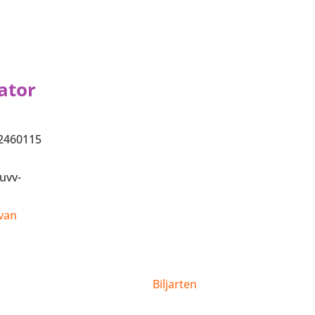
ator
2460115
uvv-
 van
Biljarten