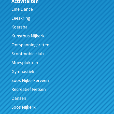
Activiteiten
Line Dance
Leeskring
Koersbal
Kunstbus Nijkerk
Ontspanningsritten
Scootmobielclub
Moespluktuin
Gymnastiek
Soos Nijkerkerveen
Recreatief Fietsen
Dansen
Soos Nijkerk