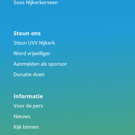
Soos Nijkerkerveen
Steun ons
Steun UVV Nijkerk
Word vrijwilliger
Aanmelden als sponsor
Donatie doen
Informatie
Voor de pers
Nieuws
Kijk binnen