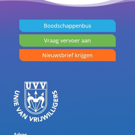
Boodschappenbus
Vraag vervoer aan
Nieuwsbrief krijgen
Adres