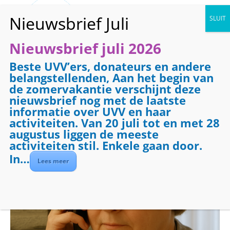
Nieuwsbrief juli 2026
Beste UVV’ers, donateurs en andere
« Alle Evenementen
belangstellenden, Aan het begin van
de zomervakantie verschijnt deze
Evenementenreeks:
Telefooncirkel
nieuwsbrief nog met de laatste
Telefooncirkel
informatie over UVV en haar
activiteiten. Van 20 juli tot en met 28
augustus liggen de meeste
13 januari 2027 @ 08:30
-
09:30
activiteiten stil. Enkele gaan door.
In…
Lees meer