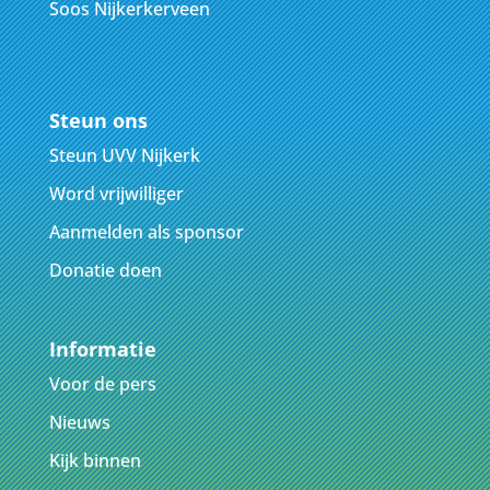
Soos Nijkerkerveen
Steun ons
Steun UVV Nijkerk
Word vrijwilliger
Aanmelden als sponsor
Donatie doen
Informatie
Voor de pers
Nieuws
Kijk binnen