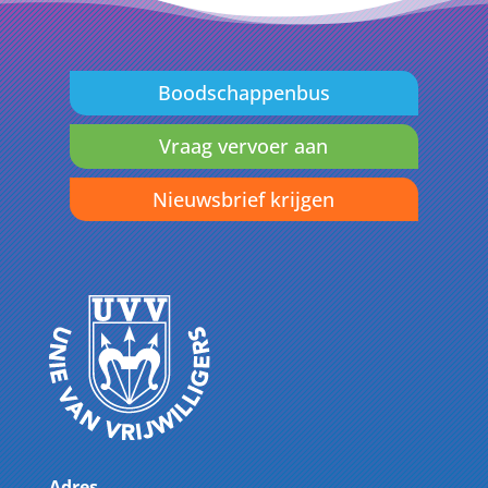
Boodschappenbus
Vraag vervoer aan
Nieuwsbrief krijgen
Adres