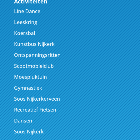
Activiteiten
Line Dance
Leeskring
Koersbal
Kunstbus Nijkerk
Ontspanningsritten
Scootmobielclub
Moespluktuin
Gymnastiek
Soos Nijkerkerveen
Recreatief Fietsen
Dansen
Soos Nijkerk