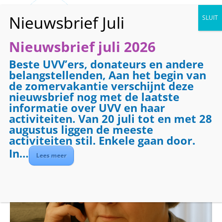
Nieuwsbrief juli 2026
Beste UVV’ers, donateurs en andere
« Alle Evenementen
belangstellenden, Aan het begin van
de zomervakantie verschijnt deze
Evenementenreeks:
Telefooncirkel
nieuwsbrief nog met de laatste
Telefooncirkel
informatie over UVV en haar
activiteiten. Van 20 juli tot en met 28
augustus liggen de meeste
6 januari 2027 @ 08:30
-
09:30
activiteiten stil. Enkele gaan door.
In…
Lees meer