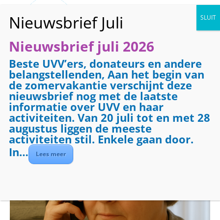
Nieuwsbrief juli 2026
Beste UVV’ers, donateurs en andere
« Alle Evenementen
belangstellenden, Aan het begin van
de zomervakantie verschijnt deze
Evenementenreeks:
Telefooncirkel
nieuwsbrief nog met de laatste
Telefooncirkel
informatie over UVV en haar
activiteiten. Van 20 juli tot en met 28
augustus liggen de meeste
1 januari 2027 @ 08:30
-
09:30
activiteiten stil. Enkele gaan door.
In…
Lees meer