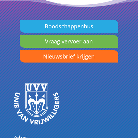
Boodschappenbus
Vraag vervoer aan
Nieuwsbrief krijgen
Adres