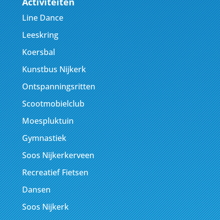
Activiteiten
Line Dance
Leeskring
Koersbal
Kunstbus Nijkerk
Ontspanningsritten
Scootmobielclub
Moespluktuin
Gymnastiek
Soos Nijkerkerveen
Recreatief Fietsen
Dansen
Soos Nijkerk