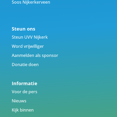
Soos Nijkerkerveen
Steun ons
Steun UVV Nijkerk
Word vrijwilliger
Aanmelden als sponsor
Donatie doen
Informatie
Voor de pers
Nieuws
Kijk binnen