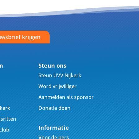
wsbrief krijgen
en
Steun ons
Steun UVV Nijkerk
Word vrijwilliger
Aanmelden als sponsor
jkerk
Donatie doen
sritten
Informatie
club
Voor de pers