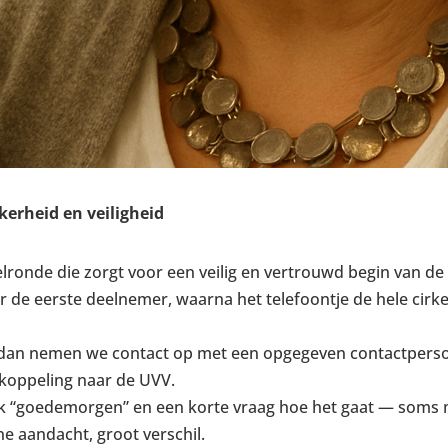
erheid en veiligheid
belronde die zorgt voor een veilig en vertrouwd begin van d
 de eerste deelnemer, waarna het telefoontje de hele cirk
dan nemen we contact op met een opgegeven contactpersoo
ugkoppeling naar de UVV.
jk “goedemorgen” en een korte vraag hoe het gaat — soms m
e aandacht, groot verschil.