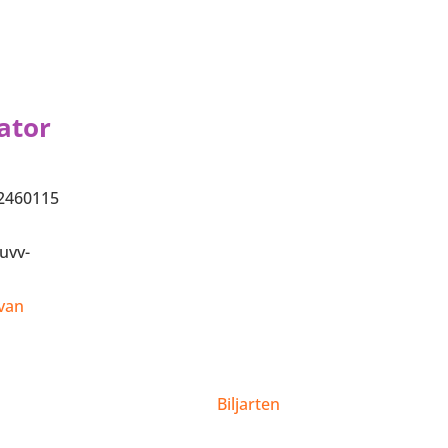
ator
2460115
uvv-
 van
Biljarten