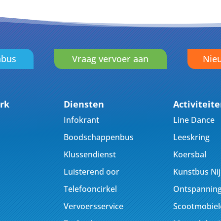
nbus
Vraag vervoer aan
Nieu
rk
Diensten
Activiteit
Infokrant
Line Dance
Boodschappenbus
Leeskring
Klussendienst
Koersbal
Luisterend oor
Kunstbus Ni
Telefooncirkel
Ontspanning
Vervoersservice
Scootmobiel