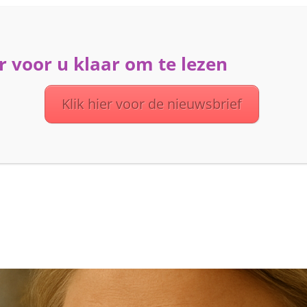
 voor u klaar om te lezen
ME
ACTIVITEITEN
DIENSTEN
OVER UVV
Klik hier voor de nieuwsbrief