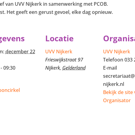
iatief van UVV Nijkerk in samenwerking met PCOB.
st. Het geeft een gerust gevoel, elke dag opnieuw.
gevens
Locatie
Organis
m:
december 22
UVV Nijkerk
UVV Nijkerk
Frieswijkstraat 97
Telefoon
033 
 - 09:30
Nijkerk
,
Gelderland
E-mail
secretariaat@
nijkerk.nl
ooncirkel
Bekijk de site
Organisator