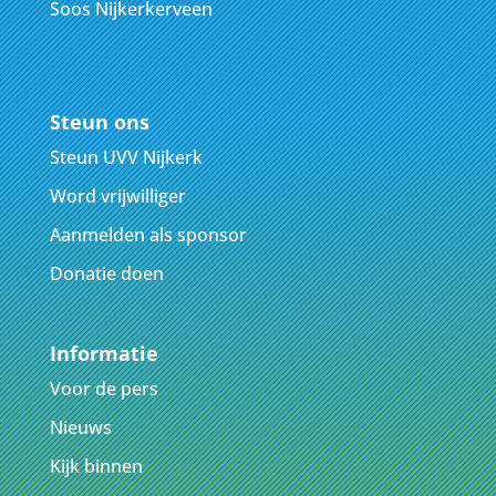
Soos Nijkerkerveen
Steun ons
Steun UVV Nijkerk
Word vrijwilliger
Aanmelden als sponsor
Donatie doen
Informatie
Voor de pers
Nieuws
Kijk binnen