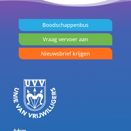
Boodschappenbus
Vraag vervoer aan
Nieuwsbrief krijgen
Adres