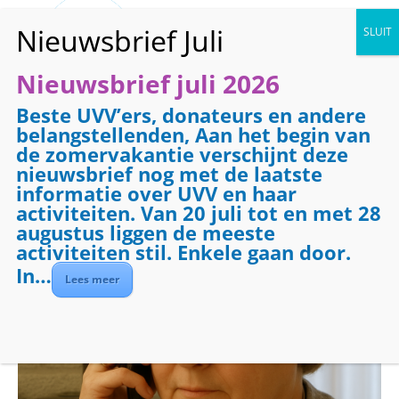
Nieuwsbrief juli 2026
Beste UVV’ers, donateurs en andere
« Alle Evenementen
belangstellenden, Aan het begin van
de zomervakantie verschijnt deze
Evenementenreeks:
Telefooncirkel
nieuwsbrief nog met de laatste
Telefooncirkel
informatie over UVV en haar
activiteiten. Van 20 juli tot en met 28
augustus liggen de meeste
oktober 28 @ 08:30
-
09:30
activiteiten stil. Enkele gaan door.
In…
Lees meer