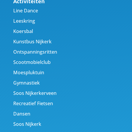
Activiteiten
Line Dance
Leeskring
Koersbal
Kunstbus Nijkerk
Ontspanningsritten
Scootmobielclub
Moespluktuin
Gymnastiek
Soos Nijkerkerveen
Recreatief Fietsen
Dansen
Soos Nijkerk