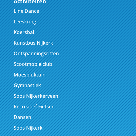
Activiteiten
Line Dance
Leeskring
Koersbal
Kunstbus Nijkerk
Ontspanningsritten
Scootmobielclub
Moespluktuin
Gymnastiek
Soos Nijkerkerveen
Recreatief Fietsen
Dansen
Soos Nijkerk