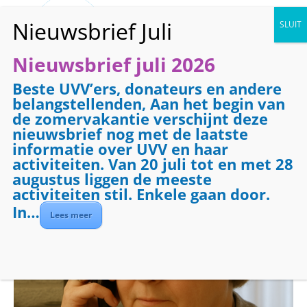
Nieuwsbrief juli 2026
Beste UVV’ers, donateurs en andere
« Alle Evenementen
belangstellenden, Aan het begin van
de zomervakantie verschijnt deze
Evenementenreeks:
Telefooncirkel
nieuwsbrief nog met de laatste
Telefooncirkel
informatie over UVV en haar
activiteiten. Van 20 juli tot en met 28
augustus liggen de meeste
oktober 14 @ 08:30
-
09:30
activiteiten stil. Enkele gaan door.
In…
Lees meer