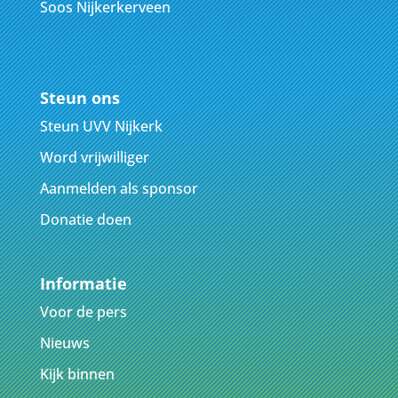
Soos Nijkerkerveen
Steun ons
Steun UVV Nijkerk
Word vrijwilliger
Aanmelden als sponsor
Donatie doen
Informatie
Voor de pers
Nieuws
Kijk binnen