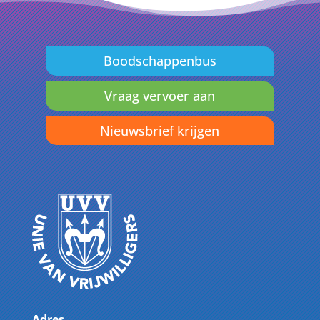
Boodschappenbus
Vraag vervoer aan
Nieuwsbrief krijgen
Adres