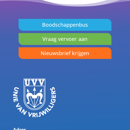
Boodschappenbus
Vraag vervoer aan
Nieuwsbrief krijgen
Adres