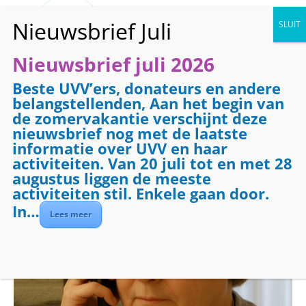
Nieuwsbrief juli 2026
Beste UVV’ers, donateurs en andere
« Alle Evenementen
belangstellenden, Aan het begin van
de zomervakantie verschijnt deze
Evenementenreeks:
Telefooncirkel
nieuwsbrief nog met de laatste
Telefooncirkel
informatie over UVV en haar
activiteiten. Van 20 juli tot en met 28
augustus liggen de meeste
oktober 2 @ 08:30
-
09:30
activiteiten stil. Enkele gaan door.
In…
Lees meer