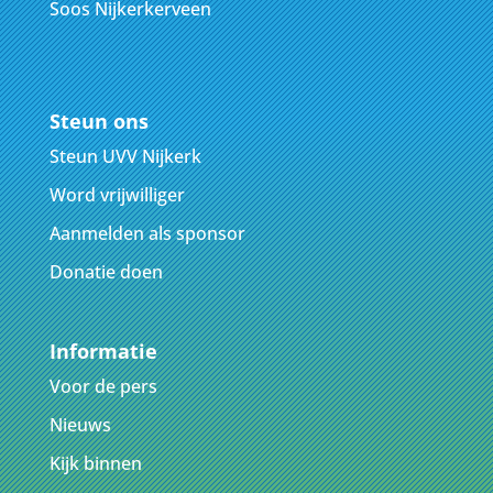
Soos Nijkerkerveen
Steun ons
Steun UVV Nijkerk
Word vrijwilliger
Aanmelden als sponsor
Donatie doen
Informatie
Voor de pers
Nieuws
Kijk binnen