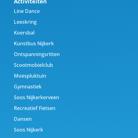
Activiteiten
Line Dance
Leeskring
Koersbal
Kunstbus Nijkerk
Ontspanningsritten
Scootmobielclub
Moespluktuin
Gymnastiek
Soos Nijkerkerveen
Recreatief Fietsen
Dansen
Soos Nijkerk