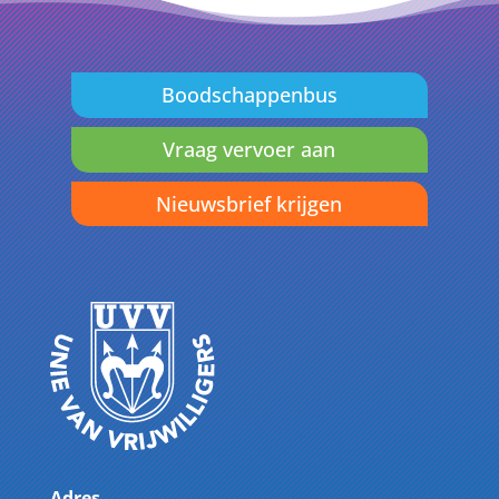
Boodschappenbus
Vraag vervoer aan
Nieuwsbrief krijgen
Adres