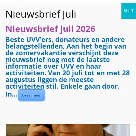
Nieuwsbrief juli 2026
Beste UVV’ers, donateurs en andere
« Alle Evenementen
belangstellenden, Aan het begin van
de zomervakantie verschijnt deze
Evenementenreeks:
Telefooncirkel
nieuwsbrief nog met de laatste
Telefooncirkel
informatie over UVV en haar
activiteiten. Van 20 juli tot en met 28
augustus liggen de meeste
augustus 25 @ 08:30
-
09:30
activiteiten stil. Enkele gaan door.
In…
Lees meer