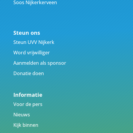
Soos Nijkerkerveen
Steun ons
Steun UVV Nijkerk
Word vrijwilliger
Aanmelden als sponsor
Donatie doen
Informatie
Voor de pers
Nieuws
Kijk binnen