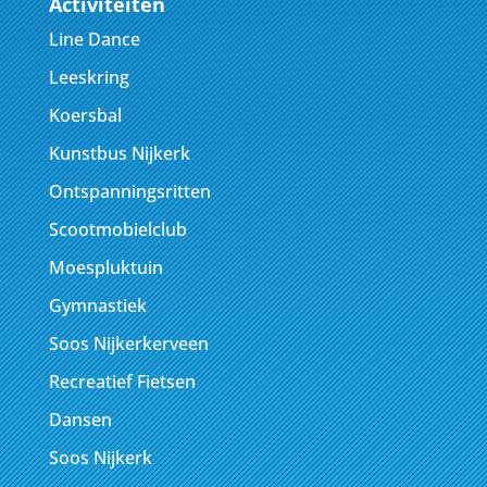
Activiteiten
Line Dance
Leeskring
Koersbal
Kunstbus Nijkerk
Ontspanningsritten
Scootmobielclub
Moespluktuin
Gymnastiek
Soos Nijkerkerveen
Recreatief Fietsen
Dansen
Soos Nijkerk