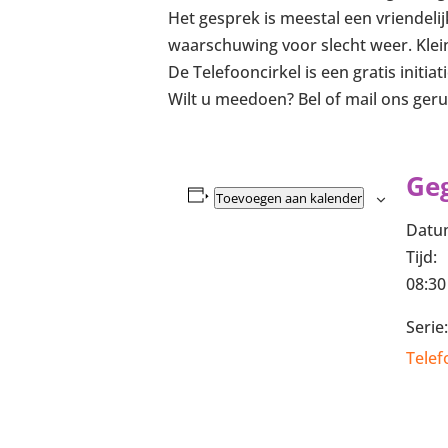
Het gesprek is meestal een vriendeli
waarschuwing voor slecht weer. Klein
De Telefooncirkel is een gratis init
Wilt u meedoen? Bel of mail ons geru
Ge
Toevoegen aan kalender
Datu
Tijd:
08:30
Serie:
Telef