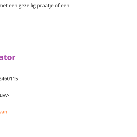
et een gezellig praatje of een
ator
2460115
uvv-
 van