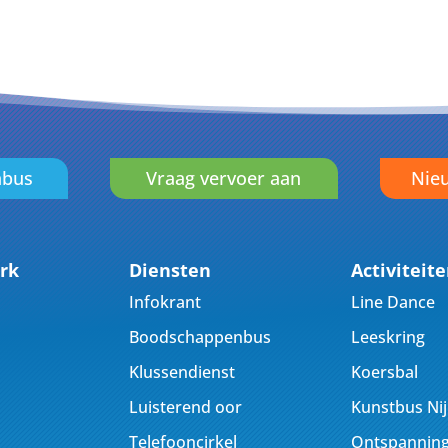
nbus
Vraag vervoer aan
Nieu
rk
Diensten
Activiteit
Infokrant
Line Dance
Boodschappenbus
Leeskring
Klussendienst
Koersbal
Luisterend oor
Kunstbus Ni
Telefooncirkel
Ontspanning