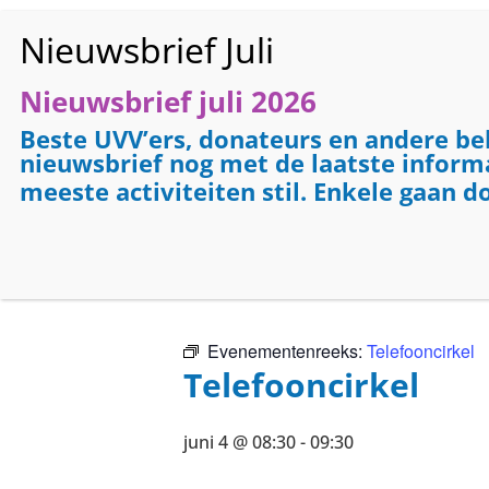
Nieuwsbrief juli 2026
HO
Beste UVV’ers, donateurs en andere be
nieuwsbrief nog met de laatste informat
meeste activiteiten stil. Enkele gaan d
« Alle Evenementen
Dit evenement is voorbij.
Evenementenreeks:
Telefooncirkel
Telefooncirkel
juni 4 @ 08:30
-
09:30