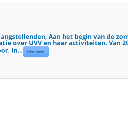
ME
ACTIVITEITEN
DIENSTEN
OVER UVV
langstellenden, Aan het begin van de zo
ie over UVV en haar activiteiten. Van 20
oor. In…
Lees meer