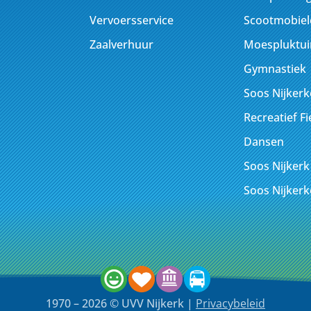
Vervoersservice
Scootmobiel
Zaalverhuur
Moespluktui
Gymnastiek
Soos Nijker
Recreatief F
Dansen
Soos Nijkerk
Soos Nijker
1970 – 2026 © UVV Nijkerk |
Privacybeleid