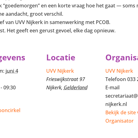
jk “goedemorgen” en een korte vraag hoe het gaat — soms m
e aandacht, groot verschil.
iatief van UVV Nijkerk in samenwerking met PCOB.
st. Het geeft een gerust gevoel, elke dag opnieuw.
gevens
Locatie
Organis
m:
juni 4
UVV Nijkerk
UVV Nijkerk
Frieswijkstraat 97
Telefoon
033 
 - 09:30
Nijkerk
,
Gelderland
E-mail
secretariaat@
nijkerk.nl
ooncirkel
Bekijk de site
Organisator