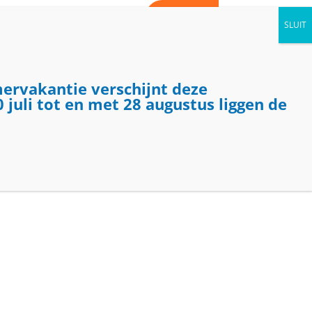
WORD VRIJWILLIGER
CONTACT
AGENDA
NIEUWS
KIJK BINNEN
mervakantie verschijnt deze
 juli tot en met 28 augustus liggen de