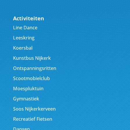
Activiteiten
Line Dance
Leeskring
Koersbal
Kunstbus Nijkerk
Ontspanningsritten
Scootmobielclub
Moespluktuin
Gymnastiek
Soos Nijkerkerveen
Recreatief Fietsen
Dansen