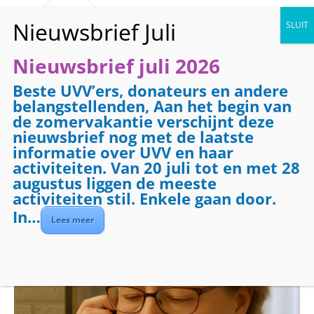
Nieuwsbrief juli 2026
Beste UVV’ers, donateurs en andere
« Alle Evenementen
belangstellenden, Aan het begin van
de zomervakantie verschijnt deze
Dit evenement is voorbij.
nieuwsbrief nog met de laatste
informatie over UVV en haar
activiteiten. Van 20 juli tot en met 28
Evenementenreeks:
Telefooncirkel
augustus liggen de meeste
Telefooncirkel
activiteiten stil. Enkele gaan door.
In…
Lees meer
mei 1 @ 08:30
-
09:30