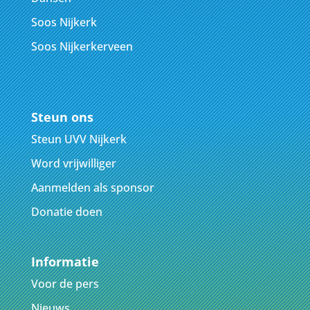
Soos Nijkerk
Soos Nijkerkerveen
Steun ons
Steun UVV Nijkerk
Word vrijwilliger
Aanmelden als sponsor
Donatie doen
Informatie
Voor de pers
Nieuws