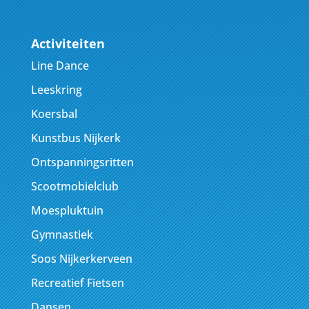
Activiteiten
Line Dance
Leeskring
Koersbal
Kunstbus Nijkerk
Ontspanningsritten
Scootmobielclub
Moespluktuin
Gymnastiek
Soos Nijkerkerveen
Recreatief Fietsen
Dansen