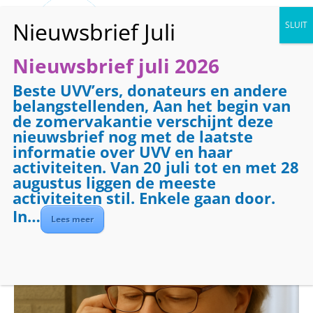
Nieuwsbrief juli 2026
Beste UVV’ers, donateurs en andere
« Alle Evenementen
belangstellenden, Aan het begin van
de zomervakantie verschijnt deze
Dit evenement is voorbij.
nieuwsbrief nog met de laatste
informatie over UVV en haar
activiteiten. Van 20 juli tot en met 28
Evenementenreeks:
Telefooncirkel
augustus liggen de meeste
Telefooncirkel
activiteiten stil. Enkele gaan door.
In…
Lees meer
april 16 @ 08:30
-
09:30