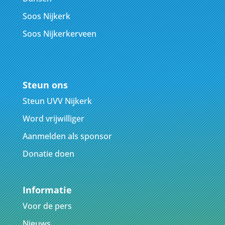
Soos Nijkerk
Soos Nijkerkerveen
Steun ons
Steun UVV Nijkerk
Word vrijwilliger
Aanmelden als sponsor
Donatie doen
Informatie
Voor de pers
Nieuws