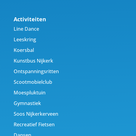
Activiteiten
Line Dance
Leeskring
Koersbal
Kunstbus Nijkerk
Ontspanningsritten
Scootmobielclub
Moespluktuin
Gymnastiek
Soos Nijkerkerveen
Recreatief Fietsen
Dansen