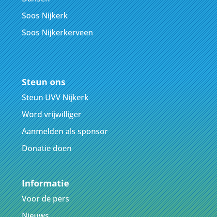
Soos Nijkerk
Soos Nijkerkerveen
Steun ons
Steun UVV Nijkerk
Word vrijwilliger
Aanmelden als sponsor
Donatie doen
Informatie
Voor de pers
Nieuws