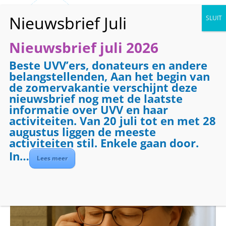
Nieuwsbrief juli 2026
Beste UVV’ers, donateurs en andere
« Alle Evenementen
belangstellenden, Aan het begin van
de zomervakantie verschijnt deze
Dit evenement is voorbij.
nieuwsbrief nog met de laatste
informatie over UVV en haar
activiteiten. Van 20 juli tot en met 28
Evenementenreeks:
Telefooncirkel
augustus liggen de meeste
Telefooncirkel
activiteiten stil. Enkele gaan door.
In…
Lees meer
april 6 @ 08:30
-
09:30