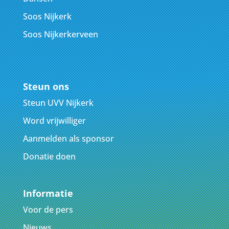
Soos Nijkerk
Soos Nijkerkerveen
Steun ons
Steun UVV Nijkerk
Word vrijwilliger
Aanmelden als sponsor
Donatie doen
Informatie
Voor de pers
Nieuws