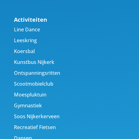
Activiteiten
Line Dance
Leeskring
Koersbal
Kunstbus Nijkerk
Ontspanningsritten
Scootmobielclub
Moespluktuin
Gymnastiek
Soos Nijkerkerveen
Recreatief Fietsen
Dansen