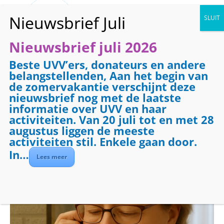
Nieuwsbrief juli 2026
Beste UVV’ers, donateurs en andere
« Alle Evenementen
belangstellenden, Aan het begin van
de zomervakantie verschijnt deze
Dit evenement is voorbij.
nieuwsbrief nog met de laatste
informatie over UVV en haar
activiteiten. Van 20 juli tot en met 28
Evenementenreeks:
Telefooncirkel
augustus liggen de meeste
Telefooncirkel
activiteiten stil. Enkele gaan door.
In…
Lees meer
februari 10 @ 08:30
-
09:30