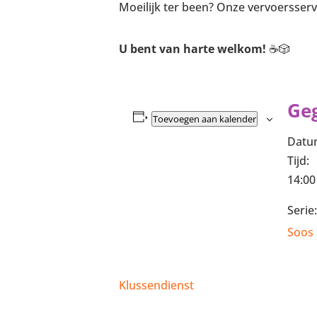
Moeilijk ter been? Onze vervoersservi
U bent van harte welkom!
☕🎲
Ge
Toevoegen aan kalender
Datu
Tijd:
14:00
Serie:
Soos 
Klussendienst