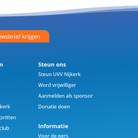
wsbrief krijgen
en
Steun ons
Steun UVV Nijkerk
Word vrijwilliger
Aanmelden als sponsor
jkerk
Donatie doen
sritten
Informatie
club
Voor de pers