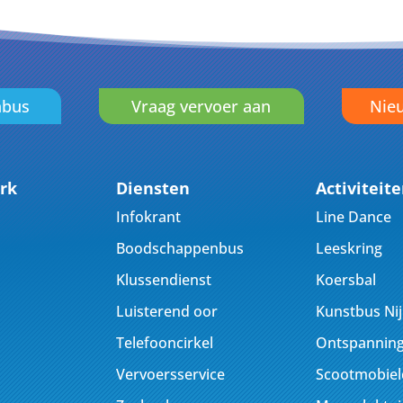
nbus
Vraag vervoer aan
Nieu
rk
Diensten
Activiteit
Infokrant
Line Dance
Boodschappenbus
Leeskring
Klussendienst
Koersbal
Luisterend oor
Kunstbus Ni
Telefooncirkel
Ontspanning
Vervoersservice
Scootmobiel