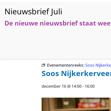
De nieuwe nieuwsbrief staat weer
HO
« Alle Evenementen
Evenementenreeks:
Soos Nijkerk
Soos Nijkerkervee
december 16 @ 14:00
-
16:00