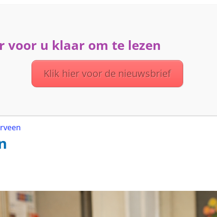
 voor u klaar om te lezen
ME
ACTIVITEITEN
DIENSTEN
OVER UVV
Klik hier voor de nieuwsbrief
erveen
n