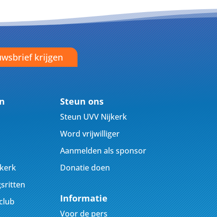
wsbrief krijgen
en
Steun ons
Steun UVV Nijkerk
Word vrijwilliger
Aanmelden als sponsor
jkerk
Donatie doen
sritten
Informatie
club
Voor de pers