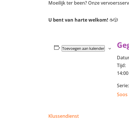
Moeilijk ter been? Onze vervoersservi
U bent van harte welkom!
☕🎲
Ge
Toevoegen aan kalender
Datu
Tijd:
14:00
Serie:
Soos 
Klussendienst