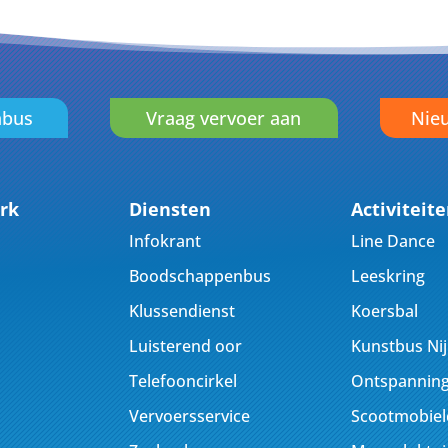
nbus
Vraag vervoer aan
Nieu
rk
Diensten
Activiteit
Infokrant
Line Dance
Boodschappenbus
Leeskring
Klussendienst
Koersbal
Luisterend oor
Kunstbus Ni
Telefooncirkel
Ontspanning
Vervoersservice
Scootmobiel