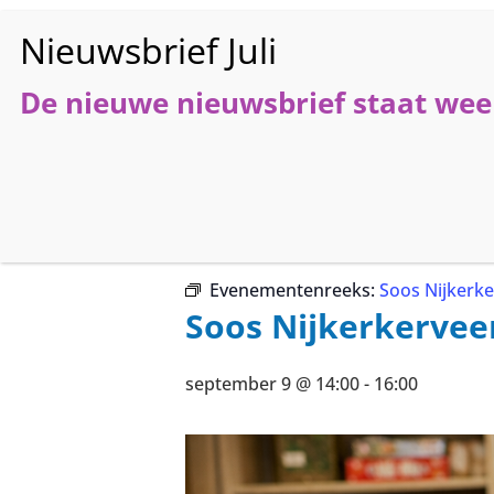
De nieuwe nieuwsbrief staat weer
HO
« Alle Evenementen
Evenementenreeks:
Soos Nijkerk
Soos Nijkerkervee
september 9 @ 14:00
-
16:00