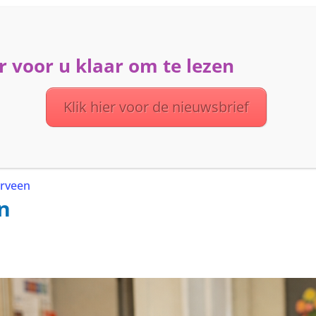
 voor u klaar om te lezen
ME
ACTIVITEITEN
DIENSTEN
OVER UVV
Klik hier voor de nieuwsbrief
erveen
n