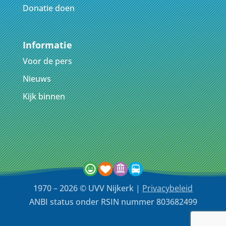
Donatie doen
Informatie
Voor de pers
Nieuws
Kijk binnen
1970 – 2026 © UVV Nijkerk |
Privacybeleid
ANBI status onder RSIN nummer 803682499