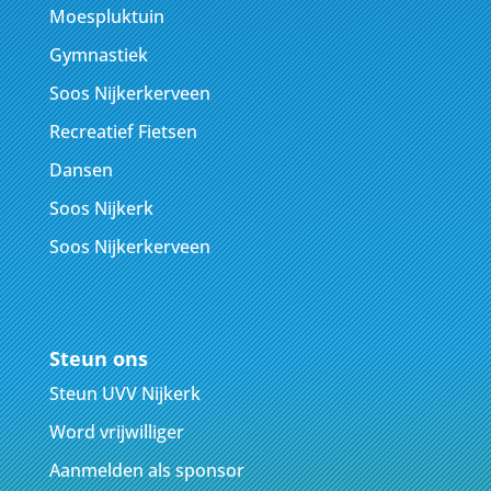
Moespluktuin
Gymnastiek
Soos Nijkerkerveen
Recreatief Fietsen
Dansen
Soos Nijkerk
Soos Nijkerkerveen
Steun ons
Steun UVV Nijkerk
Word vrijwilliger
Aanmelden als sponsor