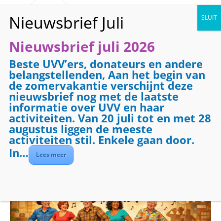
Nieuwsbrief juli 2026
Beste UVV’ers, donateurs en andere
« Alle Evenementen
belangstellenden, Aan het begin van
de zomervakantie verschijnt deze
Line Dance voor
nieuwsbrief nog met de laatste
beginners
informatie over UVV en haar
activiteiten. Van 20 juli tot en met 28
augustus liggen de meeste
5 februari 2027 @ 11:00
-
12:00
activiteiten stil. Enkele gaan door.
Evenementenreeks
(Alles weergeven)
In…
Lees meer