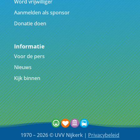
Word vrijwilliger
Aanmelden als sponsor
Donatie doen
Informatie
Voor de pers
Nieuws
Kijk binnen
1970 – 2026 © UVV Nijkerk |
Privacybeleid