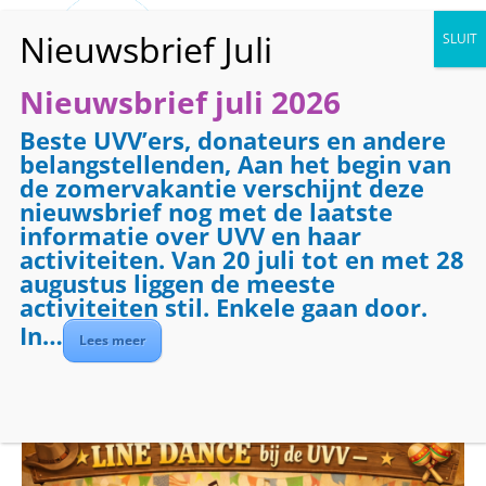
Nieuwsbrief juli 2026
Beste UVV’ers, donateurs en andere
« Alle Evenementen
belangstellenden, Aan het begin van
de zomervakantie verschijnt deze
Dit evenement is voorbij.
nieuwsbrief nog met de laatste
informatie over UVV en haar
Line Dance voor
activiteiten. Van 20 juli tot en met 28
augustus liggen de meeste
nieuwelingen
activiteiten stil. Enkele gaan door.
In…
Lees meer
januari 16 @ 10:15
-
10:45
Evenementenreeks
(Alles weergeven)