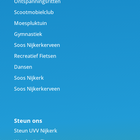
Ontspanningsritten
Scootmobielclub
Moespluktuin
Gymnastiek
Soos Nijkerkerveen
Recreatief Fietsen
Dansen
Soos Nijkerk
Soos Nijkerkerveen
Steun ons
Steun UVV Nijkerk