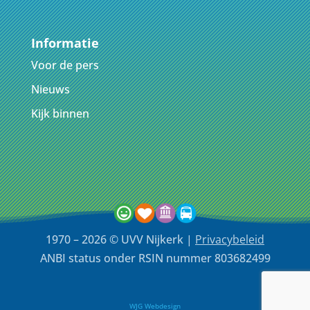
Informatie
Voor de pers
Nieuws
Kijk binnen
1970 – 2026 © UVV Nijkerk |
Privacybeleid
ANBI status onder RSIN nummer 803682499
WJG Webdesign