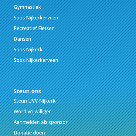
Gymnastiek
Soos Nijkerkerveen
Recreatief Fietsen
Dansen
Soos Nijkerk
Soos Nijkerkerveen
Steun ons
Steun UVV Nijkerk
Word vrijwilliger
Aanmelden als sponsor
Donatie doen