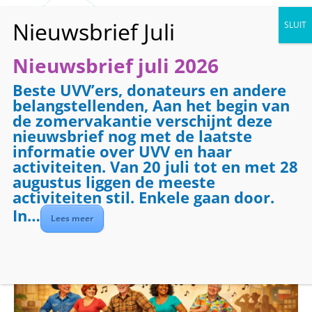
Nieuwsbrief juli 2026
Beste UVV’ers, donateurs en andere
« Alle Evenementen
belangstellenden, Aan het begin van
de zomervakantie verschijnt deze
Line Dance voor
nieuwsbrief nog met de laatste
gevorderden
informatie over UVV en haar
activiteiten. Van 20 juli tot en met 28
augustus liggen de meeste
29 januari 2027 @ 13:30
-
15:00
activiteiten stil. Enkele gaan door.
Evenementenreeks
(Alles weergeven)
In…
Lees meer