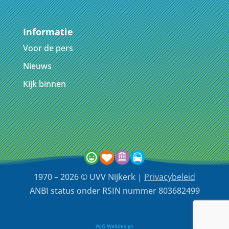
Informatie
Voor de pers
Nieuws
Kijk binnen
1970 – 2026 © UVV Nijkerk |
Privacybeleid
ANBI status onder RSIN nummer 803682499
WJG Webdesign