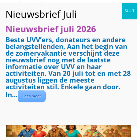
Nieuwsbrief juli 2026
Beste UVV’ers, donateurs en andere
« Alle Evenementen
belangstellenden, Aan het begin van
de zomervakantie verschijnt deze
Line Dance voor
nieuwsbrief nog met de laatste
gevorderden
informatie over UVV en haar
activiteiten. Van 20 juli tot en met 28
augustus liggen de meeste
15 januari 2027 @ 13:30
-
15:00
activiteiten stil. Enkele gaan door.
Evenementenreeks
(Alles weergeven)
In…
Lees meer