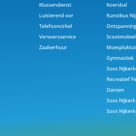
Klussendienst
Koersbal
Luisterend oor
Kunstbus Ni
Telefooncirkel
Ontspanning
Vervoersservice
Scootmobiel
Zaalverhuur
Moespluktui
Gymnastiek
Soos Nijker
Recreatief F
Dansen
Soos Nijkerk
Soos Nijker