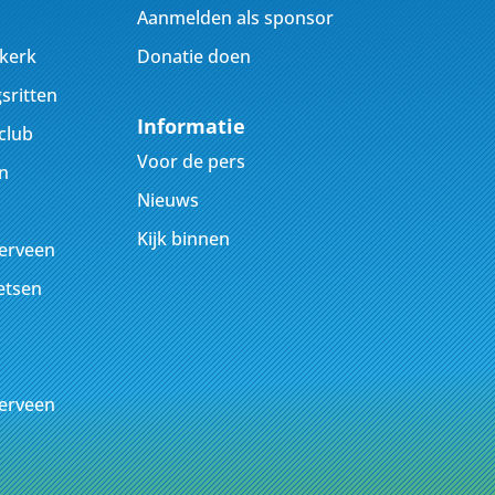
Aanmelden als sponsor
jkerk
Donatie doen
sritten
Informatie
club
Voor de pers
n
Nieuws
Kijk binnen
kerveen
ietsen
kerveen