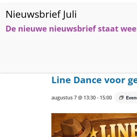
De nieuwe nieuwsbrief staat weer
HO
« Alle Evenementen
Line Dance voor g
augustus 7 @ 13:30
-
15:00
Even