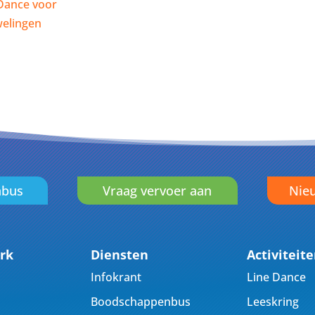
Dance voor
elingen
nbus
Vraag vervoer aan
Nieu
rk
Diensten
Activiteit
Infokrant
Line Dance
Boodschappenbus
Leeskring