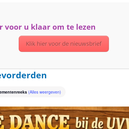
 voor u klaar om te lezen
ME
ACTIVITEITEN
DIENSTEN
OVER UVV
Klik hier voor de nieuwsbrief
evorderden
ementenreeks
(Alles weergeven)