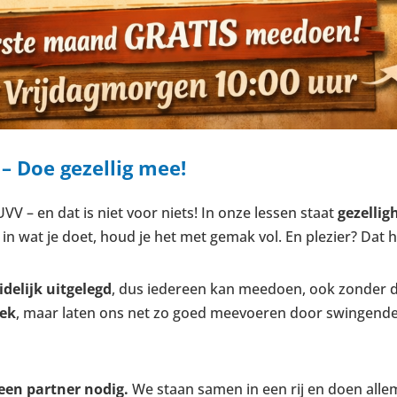
 – Doe gezellig mee!
VV – en dat is niet voor niets! In onze lessen staat
gezelli
bt in wat je doet, houd je het met gemak vol. En plezier? Dat
idelijk uitgelegd
, dus iedereen kan meedoen, ook zonder d
iek
, maar laten ons net zo goed meevoeren door swingend
geen partner nodig.
We staan samen in een rij en doen all