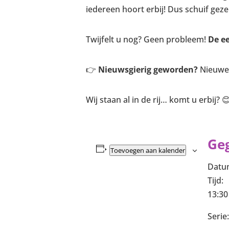
iedereen hoort erbij! Dus schuif geze
Twijfelt u nog? Geen probleem!
De e
👉
Nieuwsgierig geworden?
Nieuwel
Wij staan al in de rij… komt u erbij? 
Ge
Toevoegen aan kalender
Datu
Tijd:
13:30
Serie: