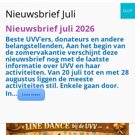
Nieuwsbrief juli 2026
Beste UVV’ers, donateurs en andere
« Alle Evenementen
belangstellenden, Aan het begin van
de zomervakantie verschijnt deze
Dit evenement is voorbij.
nieuwsbrief nog met de laatste
informatie over UVV en haar
Line Dance voor
activiteiten. Van 20 juli tot en met 28
augustus liggen de meeste
gevorderden
activiteiten stil. Enkele gaan door.
In…
Lees meer
mei 22 @ 13:30
-
15:00
Evenementenreeks
(Alles weergeven)