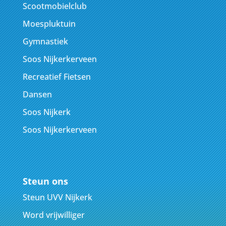
Scootmobielclub
Moespluktuin
Gymnastiek
Soos Nijkerkerveen
Recreatief Fietsen
Dansen
Soos Nijkerk
Soos Nijkerkerveen
Steun ons
Steun UVV Nijkerk
Word vrijwilliger