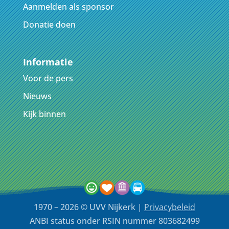
Aanmelden als sponsor
Donatie doen
Informatie
Voor de pers
Nieuws
Kijk binnen
1970 – 2026 © UVV Nijkerk |
Privacybeleid
ANBI status onder RSIN nummer 803682499