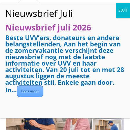
Nieuwsbrief juli 2026
Beste UVV’ers, donateurs en andere
« Alle Evenementen
belangstellenden, Aan het begin van
de zomervakantie verschijnt deze
Evenementenreeks:
Klussendienst
nieuwsbrief nog met de laatste
Klussendienst
informatie over UVV en haar
activiteiten. Van 20 juli tot en met 28
augustus liggen de meeste
28 januari 2027 @ 09:00
-
17:00
activiteiten stil. Enkele gaan door.
In…
Lees meer