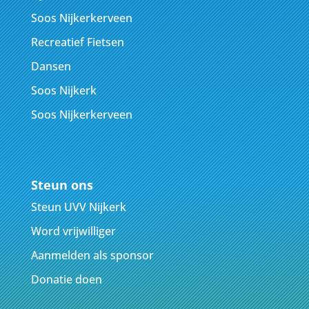
Soos Nijkerkerveen
Recreatief Fietsen
Dansen
Soos Nijkerk
Soos Nijkerkerveen
Steun ons
Steun UVV Nijkerk
Word vrijwilliger
Aanmelden als sponsor
Donatie doen