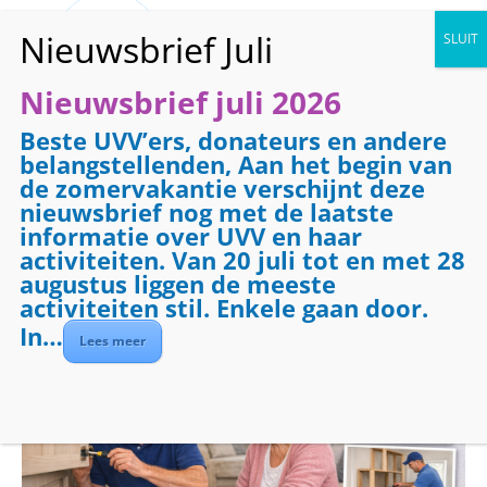
Nieuwsbrief juli 2026
Beste UVV’ers, donateurs en andere
« Alle Evenementen
belangstellenden, Aan het begin van
de zomervakantie verschijnt deze
Evenementenreeks:
Klussendienst
nieuwsbrief nog met de laatste
Klussendienst
informatie over UVV en haar
activiteiten. Van 20 juli tot en met 28
augustus liggen de meeste
25 januari 2027 @ 09:00
-
17:00
activiteiten stil. Enkele gaan door.
In…
Lees meer