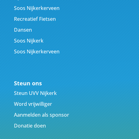
Soos Nijkerkerveen
Recreatief Fietsen
Dansen
Soos Nijkerk
Soos Nijkerkerveen
Steun ons
Steun UVV Nijkerk
Word vrijwilliger
Aanmelden als sponsor
Donatie doen