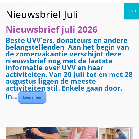
Nieuwsbrief juli 2026
Beste UVV’ers, donateurs en andere
« Alle Evenementen
belangstellenden, Aan het begin van
de zomervakantie verschijnt deze
Evenementenreeks:
Klussendienst
nieuwsbrief nog met de laatste
Klussendienst
informatie over UVV en haar
activiteiten. Van 20 juli tot en met 28
augustus liggen de meeste
15 januari 2027 @ 09:00
-
17:00
activiteiten stil. Enkele gaan door.
In…
Lees meer