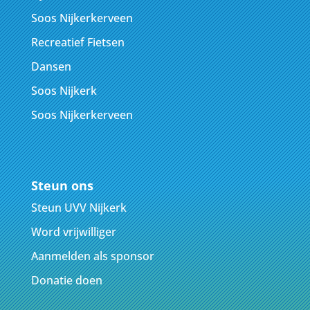
Soos Nijkerkerveen
Recreatief Fietsen
Dansen
Soos Nijkerk
Soos Nijkerkerveen
Steun ons
Steun UVV Nijkerk
Word vrijwilliger
Aanmelden als sponsor
Donatie doen