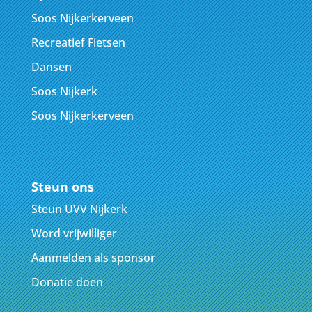
Soos Nijkerkerveen
Recreatief Fietsen
Dansen
Soos Nijkerk
Soos Nijkerkerveen
Steun ons
Steun UVV Nijkerk
Word vrijwilliger
Aanmelden als sponsor
Donatie doen