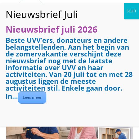
Nieuwsbrief juli 2026
Beste UVV’ers, donateurs en andere
« Alle Evenementen
belangstellenden, Aan het begin van
de zomervakantie verschijnt deze
Evenementenreeks:
Klussendienst
nieuwsbrief nog met de laatste
Klussendienst
informatie over UVV en haar
activiteiten. Van 20 juli tot en met 28
augustus liggen de meeste
december 22 @ 09:00
-
17:00
activiteiten stil. Enkele gaan door.
In…
Lees meer