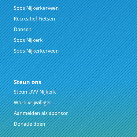
Soos Nijkerkerveen
Recreatief Fietsen
Dansen
Soos Nijkerk
Soos Nijkerkerveen
Steun ons
Steun UVV Nijkerk
Word vrijwilliger
Aanmelden als sponsor
Donatie doen