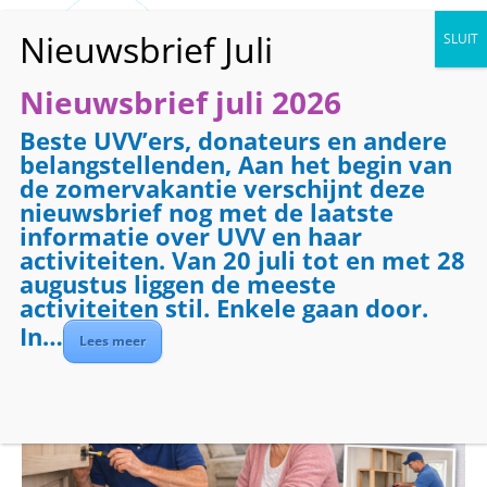
Nieuwsbrief juli 2026
Beste UVV’ers, donateurs en andere
« Alle Evenementen
belangstellenden, Aan het begin van
de zomervakantie verschijnt deze
Evenementenreeks:
Klussendienst
nieuwsbrief nog met de laatste
Klussendienst
informatie over UVV en haar
activiteiten. Van 20 juli tot en met 28
augustus liggen de meeste
december 18 @ 09:00
-
17:00
activiteiten stil. Enkele gaan door.
In…
Lees meer