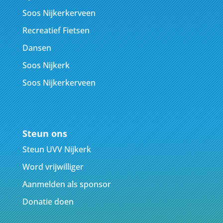
Soos Nijkerkerveen
Recreatief Fietsen
Dansen
Soos Nijkerk
Soos Nijkerkerveen
Steun ons
Steun UVV Nijkerk
Word vrijwilliger
Aanmelden als sponsor
Donatie doen