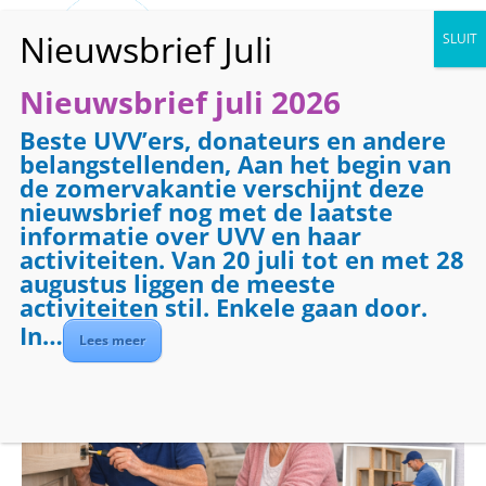
Nieuwsbrief juli 2026
Beste UVV’ers, donateurs en andere
« Alle Evenementen
belangstellenden, Aan het begin van
de zomervakantie verschijnt deze
Evenementenreeks:
Klussendienst
nieuwsbrief nog met de laatste
Klussendienst
informatie over UVV en haar
activiteiten. Van 20 juli tot en met 28
augustus liggen de meeste
december 15 @ 09:00
-
17:00
activiteiten stil. Enkele gaan door.
In…
Lees meer