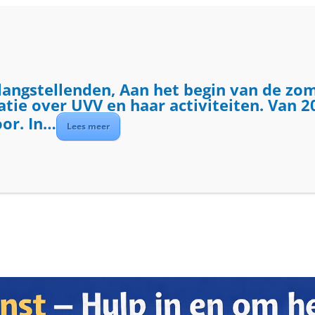
ME
ACTIVITEITEN
DIENSTEN
OVER UVV
langstellenden, Aan het begin van de zo
ie over UVV en haar activiteiten. Van 20
oor. In…
Lees meer
t