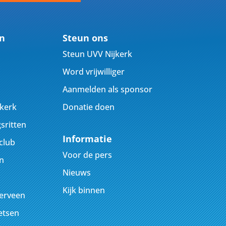
en
Steun ons
Steun UVV Nijkerk
Word vrijwilliger
Aanmelden als sponsor
jkerk
Donatie doen
sritten
Informatie
club
Voor de pers
n
Nieuws
Kijk binnen
kerveen
ietsen