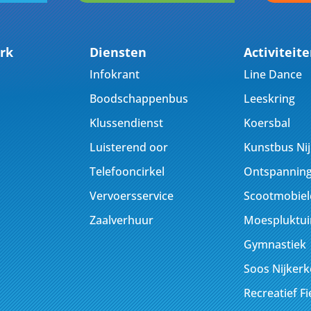
rk
Diensten
Activiteit
Infokrant
Line Dance
Boodschappenbus
Leeskring
Klussendienst
Koersbal
Luisterend oor
Kunstbus Ni
Telefooncirkel
Ontspanning
Vervoersservice
Scootmobiel
Zaalverhuur
Moespluktui
Gymnastiek
Soos Nijker
Recreatief F