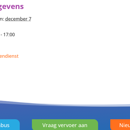
gevens
m:
december 7
 - 17:00
endienst
nbus
Vraag vervoer aan
Nieu